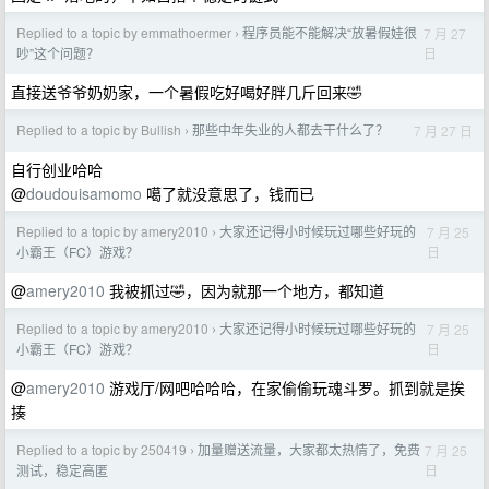
Replied to a topic by emmathoermer
程序员能不能解决“放暑假娃很
7 月 27
›
日
吵”这个问题？
直接送爷爷奶奶家，一个暑假吃好喝好胖几斤回来🤣
Replied to a topic by Bullish
那些中年失业的人都去干什么了？
7 月 27 日
›
自行创业哈哈
@
doudouisamomo
噶了就没意思了，钱而已
Replied to a topic by amery2010
大家还记得小时候玩过哪些好玩的
7 月 25
›
日
小霸王（FC）游戏？
@
amery2010
我被抓过🤣，因为就那一个地方，都知道
Replied to a topic by amery2010
大家还记得小时候玩过哪些好玩的
7 月 25
›
日
小霸王（FC）游戏？
@
amery2010
游戏厅/网吧哈哈哈，在家偷偷玩魂斗罗。抓到就是挨
揍
Replied to a topic by 250419
加量赠送流量，大家都太热情了，免费
7 月 25
›
日
测试，稳定高匿