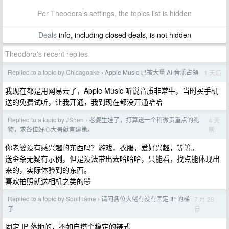
Per Theodora's settings, the topics list is hidden
Deals
info, including closed deals, is not hidden
Theodora's recent replies
Replied to a topic by Chicagoake
Apple Music 已被大量 AI 音乐占领
1 天前
›
我现在都是用网易云了，Apple Music 听说音质非常牛，当时买手机
送的免费试听，让我开通，我到现在都没开通哈哈
Replied to a topic by JShen
老婆生娃了，打算送一个稍微贵重点的礼
4 天
›
前
物，求各位好心大哥献言建策。
你老婆没有感兴趣的东西吗？游戏，衣服，爱好兴趣，等等。
送金条无疑有示例，但是没法带出去哈哈哈，只能看，找点能体现出
来的，实际体验到的东西。
喜欢拍照就送相机之类的🤣
Replied to a topic by SoulFlame
请问各位大佬有没有固定 IP 的梯
7 月 28
›
日
子
固定 IP 落地的，不如自搭个稳定的链式