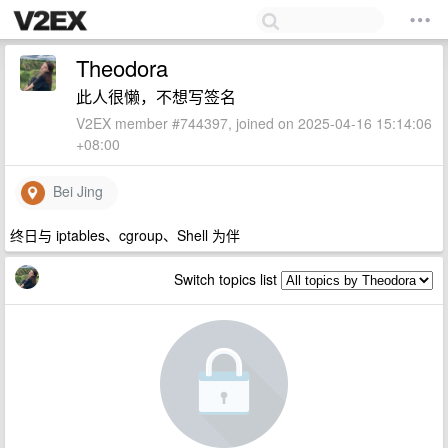
Theodora
此人很懒，不想写签名
V2EX member #744397, joined on 2025-04-16 15:14:06
+08:00
Bei Jing
终日与 iptables、cgroup、Shell 为伴
Switch topics list