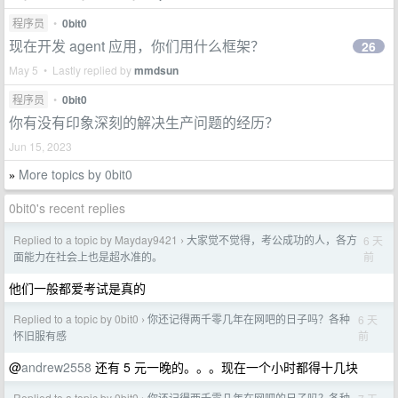
程序员
•
0bit0
现在开发 agent 应用，你们用什么框架？
26
May 5 • Lastly replied by
mmdsun
程序员
•
0bit0
你有没有印象深刻的解决生产问题的经历？
Jun 15, 2023
More topics by 0bit0
»
0bit0's recent replies
Replied to a topic by Mayday9421
大家觉不觉得，考公成功的人，各方
6 天
›
前
面能力在社会上也是超水准的。
他们一般都爱考试是真的
Replied to a topic by 0bit0
你还记得两千零几年在网吧的日子吗？各种
6 天
›
前
怀旧服有感
@
andrew2558
还有 5 元一晚的。。。现在一个小时都得十几块
Replied to a topic by 0bit0
你还记得两千零几年在网吧的日子吗？各种