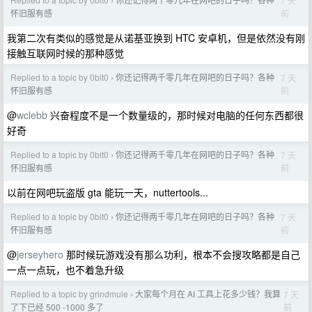
7 天
›
前
怀旧服有感
我第二次有类似的感觉是从诺基亚换到 HTC 安卓机，但是依然没有刚
接触互联网时候的那种感觉
Replied to a topic by 0bit0
你还记得两千零几年在网吧的日子吗？各种
7 天
›
前
怀旧服有感
@
wclebb
兴奋程度不是一个数量级的，那时候对电脑的任何东西都很
好奇
Replied to a topic by 0bit0
你还记得两千零几年在网吧的日子吗？各种
7 天
›
前
怀旧服有感
以前在网吧玩盗版 gta 能玩一天，nuttertools...
Replied to a topic by 0bit0
你还记得两千零几年在网吧的日子吗？各种
7 天
›
前
怀旧服有感
@
jerseyhero
那时候玩游戏没有那么功利，根本不会搜攻略都是自己
一点一点玩，也不着急升级
Replied to a topic by grindmule
大家每个月在 AI 工具上花多少钱？我算
7 天
›
前
了下已经 500 -1000 多了