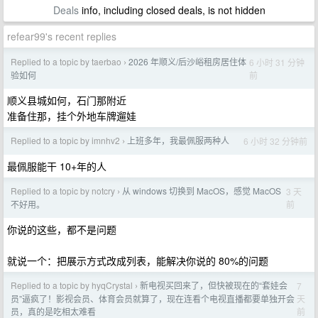
Deals
info, including closed deals, is not hidden
refear99's recent replies
Replied to a topic by taerbao
2026 年顺义/后沙峪租房居住体
6 小时 31 分钟
›
前
验如何
顺义县城如何，石门那附近
准备住那，挂个外地车牌遛娃
Replied to a topic by imnhv2
上班多年，我最佩服两种人
6 小时 32 分钟前
›
最佩服能干 10+年的人
Replied to a topic by notcry
从 windows 切换到 MacOS，感觉 MacOS
3 天
›
前
不好用。
你说的这些，都不是问题
就说一个：把展示方式改成列表，能解决你说的 80%的问题
Replied to a topic by hyqCrystal
新电视买回来了，但快被现在的“套娃会
7
›
天
员”逼疯了！影视会员、体育会员就算了，现在连看个电视直播都要单独开会
前
员，真的是吃相太难看