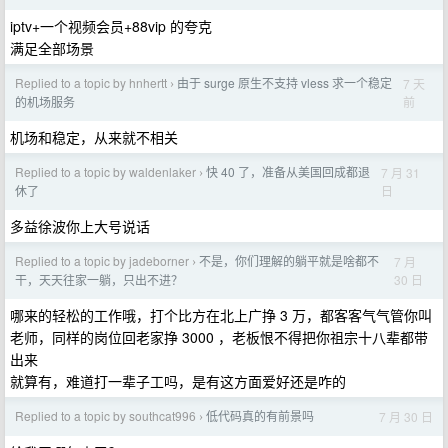
iptv+一个视频会员+88vip 的夸克
满足全部场景
Replied to a topic by hnhertt
由于 surge 原生不支持 vless 求一个稳定
7 天
›
前
的机场服务
机场和稳定，从来就不相关
Replied to a topic by waldenlaker
快 40 了，准备从美国回成都退
7 月 31
›
日
休了
多益徐波‌你上大号说话
Replied to a topic by jadeborner
不是，你们理解的躺平就是啥都不
7 月
›
30 日
干，天天往家一躺，只出不进？
哪来的轻松的工作哦，打个比方在北上广挣 3 万，都客客气气管你叫
老师，同样的岗位回老家挣 3000 ，老板恨不得把你祖宗十八辈都带
出来
就算有，难道打一辈子工吗，是有这方面爱好还是咋的
Replied to a topic by southcat996
低代码真的有前景吗
7 月 30 日
›