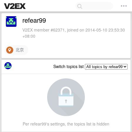
refear99
V2EX member #62371, joined on 2014-05-10 23:53:30
+08:00
北京
Switch topics list
Per refear99's settings, the topics list is hidden