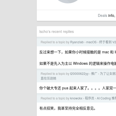
Deals
info,
lscho's recent replies
Replied to a topic by
Ryanzlab
macOS
终于看到 V
›
›
反过来想一下，如果你小时候接触的是 mac 和 li
如果不是先入为主以 Windows 的逻辑来操
Replied to a topic by
t20000622yy
推广
为了让女朋友
›
›
直在压迫她
你个破大专还 pua 起来人家了。。。。人家双一
Replied to a topic by
knowckx
程序员
AI Codi
›
›
有点招笑，我甚至持完全相反意见。