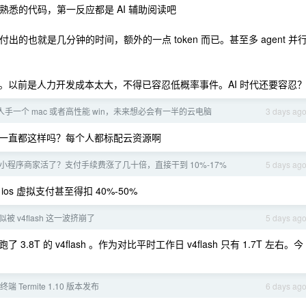
悉的代码，第一反应都是 AI 辅助阅读吧
也就是几分钟的时间，额外的一点 token 而已。甚至多 agent 并
。以前是人力开发成本太大，不得已容忍低概率事件。AI 时代还要容忍
手一个 mac 或者高性能 win，未来想必会有一半的云电脑
3 days ag
一直都这样吗？每个人都标配云资源啊
小程序商家活了？支付手续费涨了几十倍，直接干到 10%-17%
5 days ag
 虚拟支付甚至得扣 40%-50%
貌似被 v4flash 这一波挤崩了
5 days ag
 的 v4flash 。作为对比平时工作日 v4flash 只有 1.7T 左右。今
终端 Termite 1.10 版本发布
6 days ag