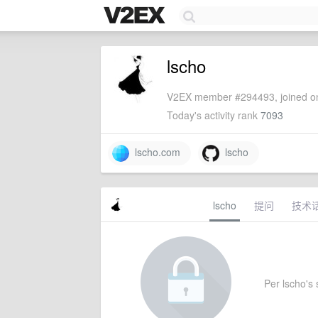
lscho
V2EX member #294493, joined on
Today's activity rank
7093
lscho.com
lscho
lscho
提问
技术
Per lscho's s