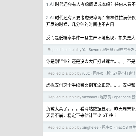
1.AI
时代还会有人考虑阅读成本吗？任何人看不熟
2.AI
时代还有人要考虑效率吗？鲁棒性拉满仅仅付出的
开发的时候，几分钟的时间也不占用
反而是低概率事件一旦生产环境出现，损失更大
Replied to a topic by
YanSeven
程序员
现在的开发人
›
›
你是刚毕业？还是没去大厂打过螺丝。。。不是
Replied to a topic by
r00tt
程序员
腾讯这是不打算让
›
›
虚拟支付这个手续费比例完全正常。。。安卓和 ios
Replied to a topic by
vaxshoot
程序员
opencode 
›
›
负载太高了。。。看网站数据显示，昨天周末都跑了 3.8T
天要不崩，稳定下来估计至少 5T 往上
Replied to a topic by
xinghelee
程序员
macOS 原生
›
›