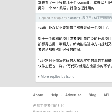
本来看了一下只有几十个 commit ，本来
另外一个 ssh 终端，好像也挺好用的
Replied to a topic by
blackantt
程序员
似乎开源项目
›
›
代码门外汉就不要靠想当然来评价一个项目了。
对于一个成熟的项目或者使用量广泛的开源项目
护都得占用一半精力，新功能推进中方向规划又
者讨论都得占用很长的时间。
我经常对不懂写代码的人拿现实中的建筑工程举
软件工程也一样，“写代码”就是占比最小的环节
More replies by lscho
»
About
·
Help
·
Advertise
·
Blog
·
API
创意工作者们的社区
World is powered by solitude