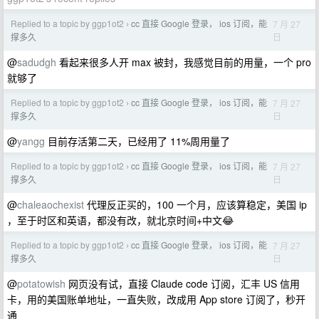
Replied to a topic by ggp1ot2
cc 直接 Google 登录， ios 订阅，能
7 月 27
›
日
撑多久
@
sadudgh
看起来很多人开 max 被封，我感觉目前的用量，一个 pro
就够了
Replied to a topic by ggp1ot2
cc 直接 Google 登录， ios 订阅，能
7 月 27
›
日
撑多久
@
yangg
目前存活第二天，已经用了 11%周用量了
Replied to a topic by ggp1ot2
cc 直接 Google 登录， ios 订阅，能
7 月 27
›
日
撑多久
@
chaleaochexist
代理反正买的，100 一个月，应该算稳定，美国 ip
，至于时区和英语，都没有改，就北京时间+中文😂
Replied to a topic by ggp1ot2
cc 直接 Google 登录， ios 订阅，能
7 月 27
›
日
撑多久
@
potatowish
网页没有试，直接 Claude code 订阅，汇丰 US 信用
卡，用的美国账单地址，一直失败，改成用 App store 订阅了，秒开
通