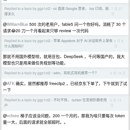
Replied to a topic by ggp1ot2
cc 直接 Google 登录， ios 订阅，能
7 月 27
›
日
撑多久
@
WilliamBlue
500 次的老用户，fable5 问一个你好吗，消耗了 30 个
请求😂20 刀一个月看起来只够 review 一次代码
Replied to a topic by ggp1ot2
苹果 Appstore 对于 AI 对话软件上架有
6 月 8
›
日
什么限制吗？
那就不用国外模型呗，就用豆包、DeepSeek ，千问等国产的，我大
模型也只是用来做任务规划等功能，
Replied to a topic by ggp1ot2
xdm，耳机式耳机推荐一个？
5 月 18 日
›
@
ATK
确实，居然都推荐 freeclip2 ，已经京东下单了，下午就到了试
一下
Replied to a topic by ggp1ot2
不吐不快， cursor 在变相折磨老用
5 月 13
›
日
户
@
vcfeee
梯子应该没问题，200 一个月的，那我为啥只要每次 token
量一大，后面的请求就全部超时。。