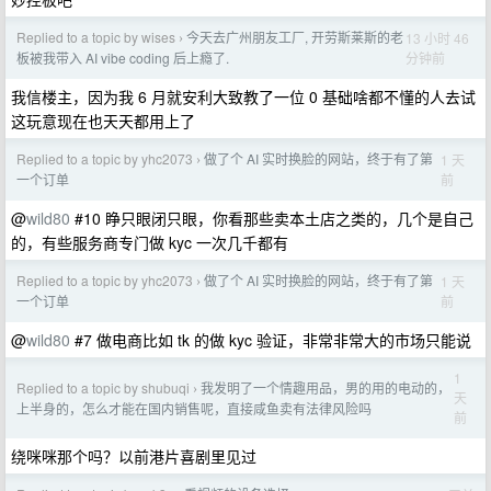
Replied to a topic by wises
今天去广州朋友工厂, 开劳斯莱斯的老
13 小时 46
›
分钟前
板被我带入 AI vibe coding 后上瘾了.
我信楼主，因为我 6 月就安利大致教了一位 0 基础啥都不懂的人去试
这玩意现在也天天都用上了
Replied to a topic by yhc2073
做了个 AI 实时换脸的网站，终于有了第
1 天
›
前
一个订单
@
wild80
#10 睁只眼闭只眼，你看那些卖本土店之类的，几个是自己
的，有些服务商专门做 kyc 一次几千都有
Replied to a topic by yhc2073
做了个 AI 实时换脸的网站，终于有了第
1 天
›
前
一个订单
@
wild80
#7 做电商比如 tk 的做 kyc 验证，非常非常大的市场只能说
1
Replied to a topic by shubuqi
我发明了一个情趣用品，男的用的电动的，
›
天
上半身的，怎么才能在国内销售呢，直接咸鱼卖有法律风险吗
前
绕咪咪那个吗？以前港片喜剧里见过