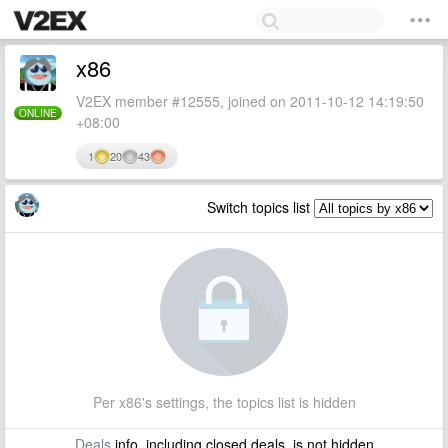
x86
V2EX member #12555, joined on 2011-10-12 14:19:50
ONLINE
+08:00
1
20
43
Switch topics list
Per x86's settings, the topics list is hidden
Deals
info, including closed deals, is not hidden