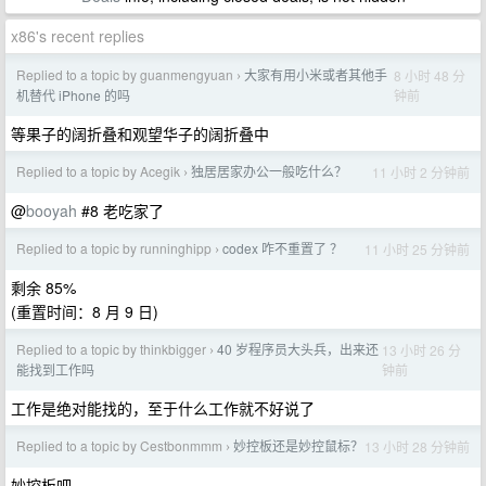
x86's recent replies
Replied to a topic by guanmengyuan
大家有用小米或者其他手
8 小时 48 分
›
钟前
机替代 iPhone 的吗
等果子的阔折叠和观望华子的阔折叠中
Replied to a topic by Acegik
独居居家办公一般吃什么？
11 小时 2 分钟前
›
@
booyah
#8 老吃家了
Replied to a topic by runninghipp
codex 咋不重置了 ？
11 小时 25 分钟前
›
剩余 85%
(重置时间：8 月 9 日)
Replied to a topic by thinkbigger
40 岁程序员大头兵，出来还
13 小时 26 分
›
钟前
能找到工作吗
工作是绝对能找的，至于什么工作就不好说了
Replied to a topic by Cestbonmmm
妙控板还是妙控鼠标？
13 小时 28 分钟前
›
妙控板吧