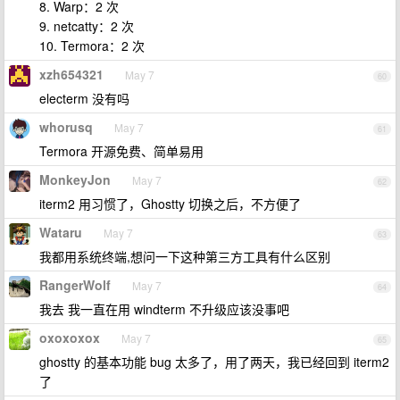
8. Warp：2 次
9. netcatty：2 次
10. Termora：2 次
xzh654321
May 7
60
electerm 没有吗
whorusq
May 7
61
Termora 开源免费、简单易用
MonkeyJon
May 7
62
iterm2 用习惯了，Ghostty 切换之后，不方便了
Wataru
May 7
63
我都用系统终端,想问一下这种第三方工具有什么区别
RangerWolf
May 7
64
我去 我一直在用 windterm 不升级应该没事吧
oxoxoxox
May 7
65
ghostty 的基本功能 bug 太多了，用了两天，我已经回到 iterm2
了