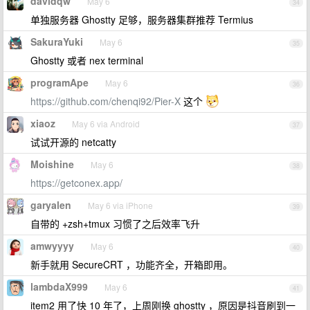
davidqw
May 6
34
单独服务器 Ghostty 足够，服务器集群推荐 Termius
SakuraYuki
May 6
35
Ghostty 或者 nex terminal
programApe
May 6
36
https://github.com/chenqi92/Pier-X
这个
xiaoz
May 6 via Android
37
试试开源的 netcatty
Moishine
May 6
38
https://getconex.app/
garyalen
May 6 via iPhone
39
自带的 +zsh+tmux 习惯了之后效率飞升
amwyyyy
May 6
40
新手就用 SecureCRT ，功能齐全，开箱即用。
lambdaX999
May 6
41
item2 用了快 10 年了，上周刚换 ghostty ，原因是抖音刷到一