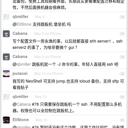
出备份。免费工具短期看界面，长期其实更看重配置迁移和稳定
性，不然后面换机器会很麻烦。
qbmiller
May 9
76
@
EliStone
支持跳板机 堡垒机 吗
Cabana
May 9 via iPhone
77
写个配置文件一劳永逸的事，以后就都直接 shh server1 ，ssh
server2 的事了，为啥非要搞个 gui ？
Cabana
May 9 via iPhone
78
@
qbmiller
跳板机就一个 -J 命令的事，年轻人直接用 ssh 吧
putaosi
May 10 via iPhone
79
我写的 NeoShell 可支持 jump,也支持 icloud 备份，支持 sftp 可
看我贴子
qbmiller
May 10
80
@
Cabana
#78 只需要保存跳板机一个 ssh .不用配置那么多机
器。权限也可以全控制在跳板机上。
EliStone
May 10
81
@
qbmiller
#76 暂时还没有这个功能，这周工作比较忙，没有增