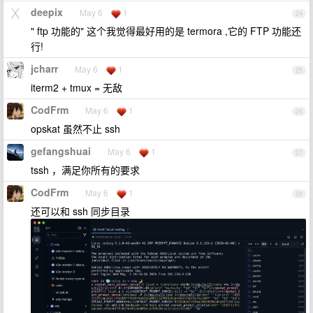
deepix
May 6
1
24
" ftp 功能的" 这个我觉得最好用的是 termora ,它的 FTP 功能还
行!
jcharr
May 6
1
25
iterm2 + tmux = 无敌
CodFrm
May 6
1
26
opskat 虽然不止 ssh
gefangshuai
May 6
1
27
tssh ，满足你所有的要求
CodFrm
May 6
1
28
还可以和 ssh 同步目录