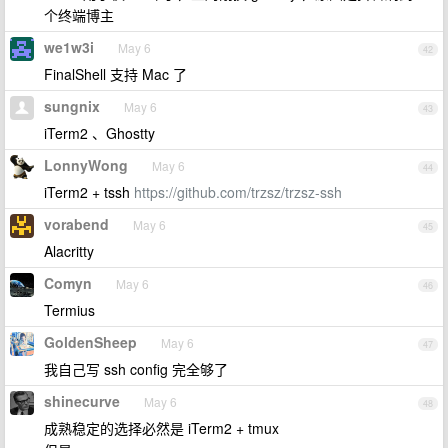
个终端博主
we1w3i
May 6
42
FinalShell 支持 Mac 了
sungnix
May 6
43
iTerm2 、Ghostty
LonnyWong
May 6
44
iTerm2 + tssh
https://github.com/trzsz/trzsz-ssh
vorabend
May 6
45
Alacritty
Comyn
May 6
46
Termius
GoldenSheep
May 6
47
我自己写 ssh config 完全够了
shinecurve
May 6
48
成熟稳定的选择必然是 iTerm2 + tmux