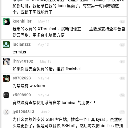
加新功能，我记录在我的 todo 里面了，有空第一时间增加这
个，应该下周就能有了
keenkiller
May 11
82
我用的收费的 XTerminal ，买断很便宜……主要是支持全平台自
动云同步，用多台电脑很方便
lucianzzz
May 13
83
termius
li19910102
May 13
84
如果你要完全免费的话，推荐 finalshell
s8702623
May 14
85
为啥没有 wezterm
x5298990
May 14
86
竟然没有直接使用系统自带 terminal 的朋友？！
jy01264313
Jun 2
87
为什么要额外安装 SSH 客户端，推荐一个工具 kyrat ，虽然很
久没更新了，但是可以替换 SSH cli ，然后每次把 dotfiles 带到