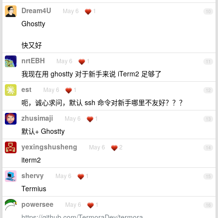
Dream4U
May 6
1
10
Ghostty
快又好
nrtEBH
May 6
1
11
我现在用 ghostty 对于新手来说 iTerm2 足够了
est
May 6
1
12
呃，诚心求问，默认 ssh 命令对新手哪里不友好？？？
zhusimaji
May 6
1
13
默认+ Ghostty
yexingshusheng
May 6
2
14
iterm2
shervy
May 6
1
15
Termius
powersee
May 6
1
16
https://github.com/TermoraDev/termora