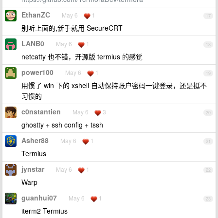
EthanZC
May 6
1
17
别听上面的,新手就用 SecureCRT
LANB0
May 6
1
18
netcatty 也不错，开源版 termius 的感觉
power100
May 6
1
19
用惯了 win 下的 xshell 自动保持账户密码一键登录，还是挺不
习惯的
c0nstantien
May 6
3
20
ghostty + ssh config + tssh
Asher88
May 6
1
21
Termius
jynstar
May 6
1
22
Warp
guanhui07
May 6
1
23
iterm2 Termius