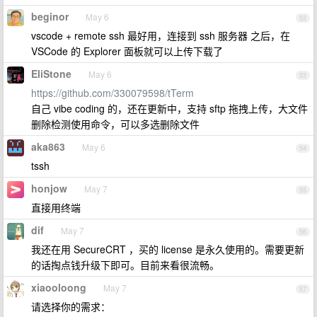
beginor
May 6
52
vscode + remote ssh 最好用，连接到 ssh 服务器 之后，在
VSCode 的 Explorer 面板就可以上传下载了
EliStone
May 6
53
https://github.com/330079598/tTerm
自己 vibe coding 的，还在更新中，支持 sftp 拖拽上传，大文件
删除检测使用命令，可以多选删除文件
aka863
May 6
54
tssh
honjow
May 7
55
直接用终端
dif
May 7
56
我还在用 SecureCRT ，买的 license 是永久使用的。需要更新
的话掏点钱升级下即可。目前来看很流畅。
xiaooloong
May 7
57
请选择你的需求：