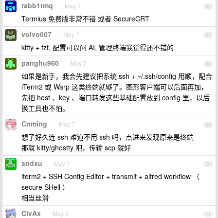
rabb1tmq
May 7
66
Termius 免费版非常不错 或者 SecureCRT
volvo007
May 7
67
kitty + fzf, 配置可以问 AI, 管理终端我觉得还不错的
panghu960
May 7
68
如果是新手，我会先建议把系统 ssh + ~/.ssh/config 用顺，配合
iTerm2 或 Warp 这类终端就够了。图形客户端可以后面再加，
先把 host 、key 、端口转发这些基础配置放到 config 里，以后
换工具也不怕。
Cnming
May 7
69
想了好久连 ssh 难道不用 ssh 吗，点进来发现原来是终端
那就 kitty/ghostty 吧，传输 scp 就好
sndxu
May 7
70
iterm2 + SSH Config Editor + transmit + alfred workflow （
secure SHell ）
相当丝滑
CivAx
May 8
71