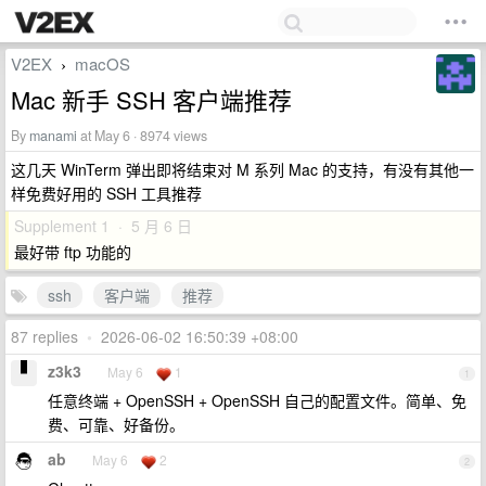
V2EX
macOS
›
Mac 新手 SSH 客户端推荐
By
manami
at May 6 · 8974 views
这几天 WinTerm 弹出即将结束对 M 系列 Mac 的支持，有没有其他一
样免费好用的 SSH 工具推荐
Supplement 1 · 5 月 6 日
最好带 ftp 功能的
ssh
客户端
推荐
87 replies
•
2026-06-02 16:50:39 +08:00
z3k3
May 6
1
1
任意终端 + OpenSSH + OpenSSH 自己的配置文件。简单、免
费、可靠、好备份。
ab
May 6
2
2