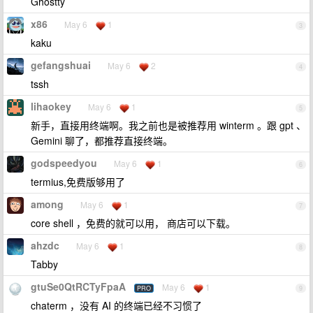
Ghostty
x86
May 6
1
3
kaku
gefangshuai
May 6
2
4
tssh
lihaokey
May 6
1
5
新手，直接用终端啊。我之前也是被推荐用 winterm 。跟 gpt 、
Gemini 聊了，都推荐直接终端。
godspeedyou
May 6
1
6
termius,免费版够用了
among
May 6
1
7
core shell ，免费的就可以用， 商店可以下载。
ahzdc
May 6
1
8
Tabby
gtuSe0QtRCTyFpaA
May 6
1
PRO
9
chaterm ，没有 AI 的终端已经不习惯了