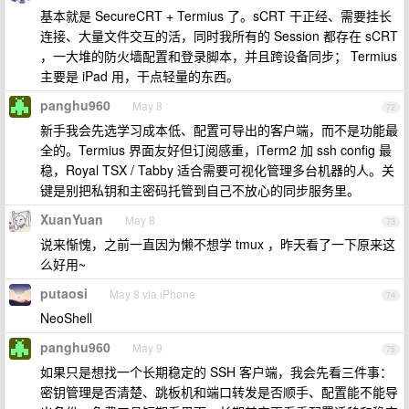
基本就是 SecureCRT + Termius 了。sCRT 干正经、需要挂长
连接、大量文件交互的活，同时我所有的 Session 都存在 sCRT
，一大堆的防火墙配置和登录脚本，并且跨设备同步； Termius
主要是 iPad 用，干点轻量的东西。
panghu960
May 8
72
新手我会先选学习成本低、配置可导出的客户端，而不是功能最
全的。Termius 界面友好但订阅感重，iTerm2 加 ssh config 最
稳，Royal TSX / Tabby 适合需要可视化管理多台机器的人。关
键是别把私钥和主密码托管到自己不放心的同步服务里。
XuanYuan
May 8
73
说来惭愧，之前一直因为懒不想学 tmux ，昨天看了一下原来这
么好用~
putaosi
May 8 via iPhone
74
NeoShell
panghu960
May 9
75
如果只是想找一个长期稳定的 SSH 客户端，我会先看三件事：
密钥管理是否清楚、跳板机和端口转发是否顺手、配置能不能导