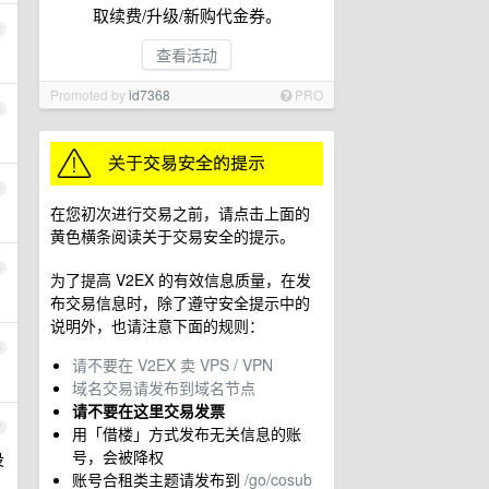
取续费/升级/新购代金券。
2
查看活动
Promoted by
id7368
PRO
3
4
在您初次进行交易之前，请点击上面的
黄色横条阅读关于交易安全的提示。
5
为了提高 V2EX 的有效信息质量，在发
布交易信息时，除了遵守安全提示中的
说明外，也请注意下面的规则：
6
请不要在 V2EX 卖 VPS / VPN
域名交易请发布到域名节点
请不要在这里交易发票
7
用「借楼」方式发布无关信息的账
号，会被降权
没
账号合租类主题请发布到
/go/cosub