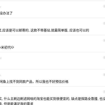
e
没办法了
应该是可以邮寄的, 这款不带基站,就最简单版, 应该也可以的
小米初代🐶
id
e
闲鱼上找不到同款产品，所以我也不好预估价格
实, 什么主刷边刷滤网啥的淘宝也能买到很便宜的, 缺点是探路全靠撞, 也
圾, 但是能满足我的需求