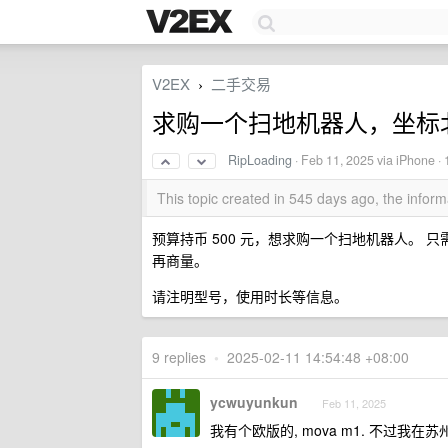
V2EX
二手交易
›
求购一个扫地机器人，坐标
RipLoading
·
Feb 11, 2025
via iPhone ·
This topic created in 545 days ago, the info
预算持币 500 元，想求购一个扫地机器人。
再商量。
请注明型号，使用时长等信息。
9 replies
•
2025-02-11 14:54:48 +08:00
ycwuyunkun
Feb 11, 2025
我有个欧版的, mova m1. 不过我在