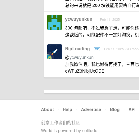
总的来说就是 200 块钱能用要啥自行车
ycwuyunkun
Feb 11, 2025
300 包邮吧，不过我想了想，可能你
这欧版的，可能配件不一定好淘换，机器
RipLoading
Feb 11, 2025 via iPhon
OP
@
ycwuyunkun
加我微信吧，我也懒得再找了，三百也
eWFuZ3NlbjUxODE=
About
·
Help
·
Advertise
·
Blog
·
API
创意工作者们的社区
World is powered by solitude