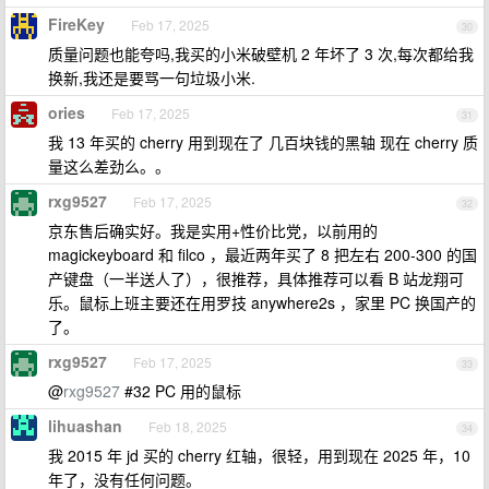
FireKey
Feb 17, 2025
30
质量问题也能夸吗,我买的小米破壁机 2 年坏了 3 次,每次都给我
换新,我还是要骂一句垃圾小米.
ories
Feb 17, 2025
31
我 13 年买的 cherry 用到现在了 几百块钱的黑轴 现在 cherry 质
量这么差劲么。。
rxg9527
Feb 17, 2025
32
京东售后确实好。我是实用+性价比党，以前用的
magickeyboard 和 filco ，最近两年买了 8 把左右 200-300 的国
产键盘（一半送人了），很推荐，具体推荐可以看 B 站龙翔可
乐。鼠标上班主要还在用罗技 anywhere2s ，家里 PC 换国产的
了。
rxg9527
Feb 17, 2025
33
@
rxg9527
#32 PC 用的鼠标
lihuashan
Feb 18, 2025
34
我 2015 年 jd 买的 cherry 红轴，很轻，用到现在 2025 年，10
年了，没有任何问题。