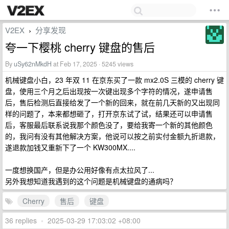
V2EX
分享发现
›
夸一下樱桃 cherry 键盘的售后
By
uSy62nMkdH
at Feb 17, 2025 · 5245 views
机械键盘小白，23 年双 11 在京东买了一款 mx2.0S 三模的 cherry 键
盘，使用三个月之后出现按一次键出现多个字符的情况，遂申请售
后，售后检测后直接给发了一个新的回来，就在前几天新的又出现同
样的问题了，本来都想砸了，打开京东试了试，结果还可以申请售
后，客服最后联系说我那个颜色没了，要给我寄一个新的其他颜色
的，我问有没有其他解决方案，他说可以按之前实付金额九折退款，
遂退款加钱又重新下了一个 KW300MX....
一度想换国产，但是办公用好像有点太拉风了...
另外我想知道我遇到的这个问题是机械键盘的通病吗？
Cherry
售后
键盘
36 replies
•
2025-03-29 17:03:02 +08:00