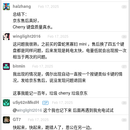
halzhang
Feb 17, 2025
25
总结下：
京东售后真好，
Cherry 键盘质量真水。
winglight2016
Feb 17, 2025
26
这问题我很熟，之前买的雷蛇黑寡妇 mini ，售后换了四五个键
盘都是同样问题，后来发现是耗电太快，电量低就会出现按一次
相当于两次的问题。
bitmin
Feb 17, 2025
27
我出现的情况是，偶尔出现自动一直按一个按键类似卡键的情
况，发给京东售后，说没发现问题退回来
这事我能记一百年，垃圾 cherry 垃圾京东
uSy62nMkdH
Feb 17, 2025
OP
28
@
winglight2016
这个我也记下来 后面再遇到我充电试试
GT7
Feb 17, 2025
29
快起来，快起来，跪错人了，恩公在另一边。