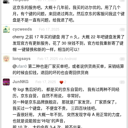
18
这京东的服务吧。大概十几年前，我买的达尔优的。用了几个
月，有个键的问题，来回退过两次。然后京东的客服问我这个键
盘是不是一直有问题，给我退了吧。
cycweeds
Feb 17, 2025
19
cherry 之前 17 年买的键盘 用了 n 久，大概 22 年吧键盘发黄了
发现官方有更新服务，花了 30 块钱不到，官方给我重新寄了键
帽 一键替换和新的一样，相当的可以！
longsays
Feb 17, 2025 via Android
20
@
ufan0
第二种也是厂家买单吧，或者说供货商买单，采销结算
的时候会扣钱，退回的坏的也会寄回供货商
JunNKG
Feb 17, 2025
2
21
夸 logi 售后好的， 都是买的京东自营的， 我有过两种不同经
历，京东自营， 自然不用说， 非常好。
另一种是京东品牌旗舰店， 那就是厂家发货， 厂家质保了，
我买过一个键盘， 不便宜不贵， 三四百块钱吧。
一直很好用， 大概一年不到， 突然发现字母 A 用正常的力度，
也就是说能按出“咔哒”的声音，
按 10 次， 大约会有 3-4 次，按不出来。