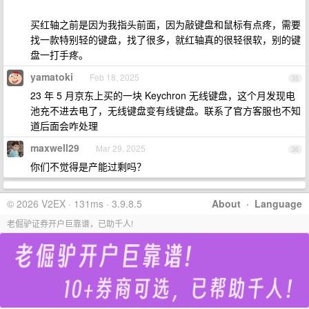
买红轴之前是因为我指头前面，因为敲键盘和鼠标有点疼，需要
找一款特别轻的键盘，找了很多，就红轴真的很轻很软，别的键
盘一打手疼。
yamatoki
Feb 18, 2025
35
23 年 5 月京东上买的一块 Keychron 无线键盘，这个月发现电
池充不进去电了，无线键盘变有线键盘。联系了官方客服也不知
道后面会咋处理
maxwell29
Mar 29, 2025
36
你们不觉得是产能过剩吗？
© 2026 V2EX · 131ms · 3.9.8.5
About
·
Language
老倔驴证券开户巨靠谱，已助千人!