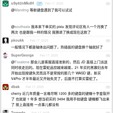
uSy62nMkdH
Feb 17, 2025
OP
14
@
Mandmg
等新键盘遇到了我可以试试
@
southsala
我本来下单买的 pixiu 发现评论区有人一个月换了
两次 也是跟我一样的情况 我猜退了换成现在这款了
pkoukk
Feb 17, 2025
15
一般情况下都是轴体出问题了，热插拔的键盘换个轴就好了
SuperGeorge
Feb 17, 2025
16
@
Foxalone
那会儿是客服直接发新的，然后 JD 直接上门派送
同时收走旧的。现在雷蛇品控越来越差，21 年买的黑寡妇去年
开始出现按键失灵而且不是常按的那几个 WASD 键，新买
V4Pro 才半年最近又开始失灵了，后面不打算买雷蛇了。
dbak
Feb 17, 2025
17
cherry 近几年质量一言难尽啊 1200 多的键盘的键帽十字星裂开
了 也就是 1 年多 想当初买的 3494 我用手拍键盘 键帽都飞出来
了 按上直接用 一点事儿都没有
Torpedo
Feb 17, 2025