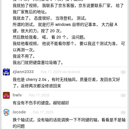
我就拍了视频， 我联系了京东客服，京东说要联系厂家， 给了
我厂家售后的地址。
我就去了， 态度很好， 当场登机， 测试。
所谓的测试， 就是打开 windows 自带的记事本， 大力敲 A
键，很大的力，按了 20 次，
然后数给我看， 喏， 看 20 个， 没问题。
我给他看视频， 他说不能看你那个， 要以我这个测试为准， 可
以再测一次。
我说不用了。
我出门就把键盘塞垃圾箱了。
zjiann2333
Feb 17, 2025 via Android
22
我也是 cherry 2.0s ，有时无线抽风，质量巨差，发回去又好
了，返修两次都没修退回来
hwlv
Feb 17, 2025
23
有没有不伤手的键盘。越轻越好
ixcode
Feb 17, 2025
24
换个轴试试，没有轴的话就调换一下不同键的轴，看看是不是轴
的问题