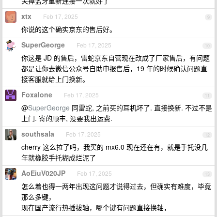
关掉蓝牙重新连接一次就好了
xtx
Feb 17, 2025
9
你说的这个确实京东的售后好。
SuperGeorge
Feb 17, 2025
10
你这是 JD 的售后，雷蛇京东自营现在改成了厂家售后，有问题
都是让你去微信公众号自助申报售后，19 年的时候确认问题直
接客服就给上门换新。
Foxalone
Feb 17, 2025
11
@
SuperGeorge
同雷蛇, 之前买的耳机坏了. 直接换新. 不过不是
上门. 寄的顺丰, 没要我出运费.
southsala
Feb 17, 2025
12
cherry 这么拉了吗，我买的 mx6.0 现在还在有，就是手托没几
年就橡胶手托糊成烂泥了
AoEiuV020JP
Feb 17, 2025
13
怎么着也得一两年出现这问题才说得过去，但确实有难度，毕竟
那么多键，
现在国产流行热插拔轴，哪个键有问题直接换轴，