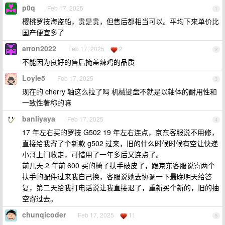
p0q
Feb 17, 2025
1
樱桃罗技海盗船，贵是贵，但售后都相当可以。平均下来单价比
国产便宜多了
arron2022
Feb 17, 2025
2
2
不能因为良好的售后掩盖辣鸡的品质
Loyle5
Feb 17, 2025
3
现在的 cherry 轴这么拉了吗 机械键盘不就是以轴体的耐用性和
一致性著称的嘛
banliyaya
Feb 17, 2025
4
17 年左右买的罗技 G502 19 年左右连点，京东客服说不用修，
直接给我寄了个新款 g502 过来，旧的什么时候时候有空让快递
小哥上门收走，可惜用了一年多后又连点了。
前几天 2 年前 600 买的椅子扶手破皮了，跟京东客服说寄两个
扶手的配件过来我自己换，客服说她去协调一下最晚明天给答
复，第二天给我打电话说让我直接退了，重新买个新的，旧的抽
空寄过去。
chunqicoder
Feb 17, 2025
11
5