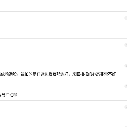
。
则很依赖选股。最怕的是在这边看着那边好，来回摇摆的心态非常不好
易冲动🤣