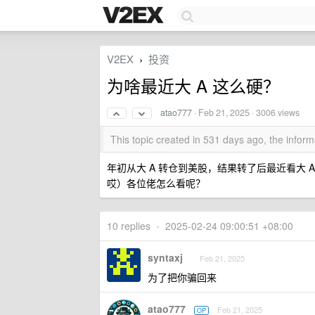
V2EX
投资
›
为啥最近大 A 这么硬？
atao777
·
Feb 21, 2025
· 3006 views
This topic created in 531 days ago, the info
年初从大 A 转仓到美股，结果转了后最近看大
哎）各位佬怎么看呢？
10 replies
•
2025-02-24 09:00:51 +08:00
syntaxj
Feb 21, 2025
为了把你骗回来
atao777
Feb 21, 2025
OP