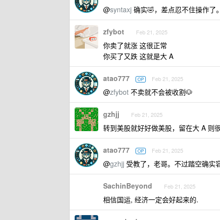
@
syntaxj
确实🤣，差点忍不住操作了
zfybot
Feb 21, 2025
你卖了就涨 这很正常
你买了又跌 这就是大 A
atao777
Feb 21, 2025
OP
@
zfybot
不卖就不会被收割🐶
gzhjj
Feb 21, 2025
转到美股就好好做美股，留在大 A 
atao777
Feb 21, 2025
OP
@
gzhjj
受教了，老哥。不过踏空确实容
SachinBeyond
Feb 21, 2025
相信国运, 经济一定会好起来的.