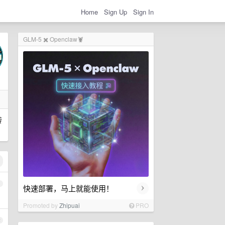
Home
Sign Up
Sign In
GLM-5 ✖️ Openclaw🦞
转
1
›
快速部署，马上就能使用！
Promoted by
Zhipuai
PRO
2