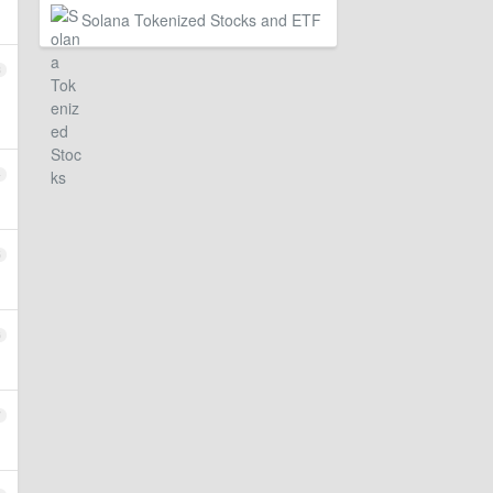
Solana Tokenized Stocks and ETF
3
4
5
6
7