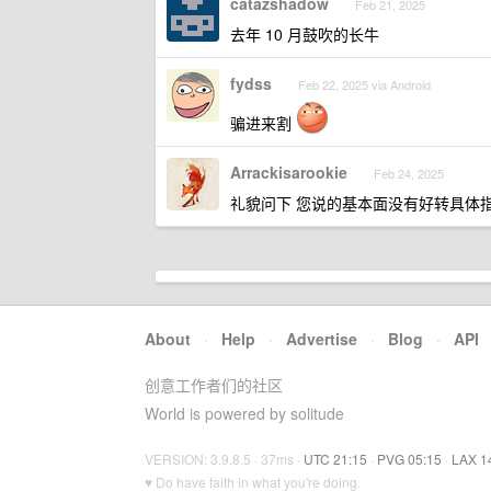
catazshadow
Feb 21, 2025
去年 10 月鼓吹的长牛
fydss
Feb 22, 2025 via Android
骗进来割
Arrackisarookie
Feb 24, 2025
礼貌问下 您说的基本面没有好转具体
About
·
Help
·
Advertise
·
Blog
·
API
创意工作者们的社区
World is powered by solitude
VERSION: 3.9.8.5 · 37ms ·
UTC 21:15
·
PVG 05:15
·
LAX 1
♥ Do have faith in what you're doing.