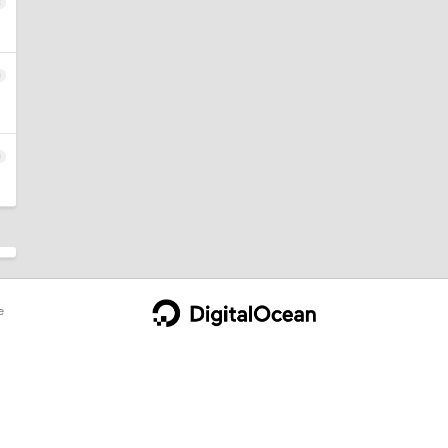
8
9
0
e