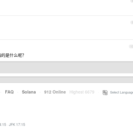
1
指的是什么呢？
·
FAQ
·
Solana
·
912 Online
Highest 6679
·
Select Languag
4:15
·
JFK 17:15