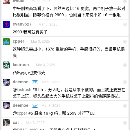
lwldcr
Mar 3, 2025
3
中午刚去商场看了下，居然黑边比 16 更宽，两个机子放一起对
比很明显，除非价格真 2999 ，否则当下来说不如 16 一根毛
evan9527
Mar 3, 2025
4
2999 我可就真买了
cpper
Mar 3, 2025
5
这种镜头突出小，167g 重量的手机，手感很好的，当备用机很
爽
lastrush
Mar 3, 2025
6
凸出再小也要带壳
deemoe
Mar 3, 2025
OP
7
@
lastrush
#6 hh ，分人吧，我是从来不戴的。而且我还要放在
桌子上玩，镜头凸起太大的手机放桌子上戳抖的像跷跷板🤣。
deemoe
Mar 3, 2025
OP
8
@
cpper
#5 原来 167g 吗，那 2599 才行了🙂‍↕️。
cat
Mar 3, 2025
9