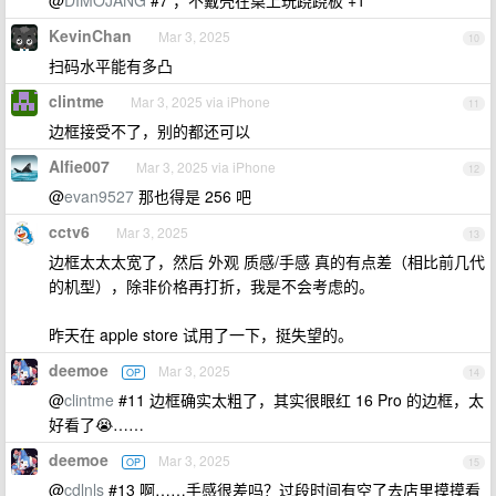
@
DIMOJANG
#7 ，不戴壳在桌上玩跷跷板 +1
KevinChan
Mar 3, 2025
10
扫码水平能有多凸
clintme
Mar 3, 2025 via iPhone
11
边框接受不了，别的都还可以
Alfie007
Mar 3, 2025 via iPhone
12
@
evan9527
那也得是 256 吧
cctv6
Mar 3, 2025
13
边框太太太宽了，然后 外观 质感/手感 真的有点差（相比前几代
的机型），除非价格再打折，我是不会考虑的。
昨天在 apple store 试用了一下，挺失望的。
deemoe
Mar 3, 2025
OP
14
@
clintme
#11 边框确实太粗了，其实很眼红 16 Pro 的边框，太
好看了😭……
deemoe
Mar 3, 2025
OP
15
@
cdlnls
#13 啊……手感很差吗？过段时间有空了去店里摸摸看