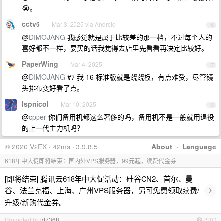
😭。
cctv6
Mar 3, 2025 via Android
16
@
DIMOJANG
我感觉就是属于比较差的那一档，不过每个人的
喜好都不一样，要买的话我觉得去店里先看看再决定比较好。
PaperWing
Mar 4, 2025
17
@
DIMOJANG
#7 我 16 标准版就是跷跷板，有点难受，尽管镜
头排布变好看了点。
lspnicol
Mar 10, 2025
18
@
cpper
你们备用机都这么奢侈的吗，备用机不是一般就用退役
的上一代主力机吗？
© 2026 V2EX · 42ms · 3.9.8.5
About
·
Language
618年中大促即将结束：国内外VPS服务器，99元起，续费代金券
[即将结束] 腾讯云618年中大促活动：硅谷CN2、首尔、曼
›
谷、法兰克福、上海、广州VPS服务器，另可免费领取续费/
升级/新购代金券。
Promoted by
id7368
PRO