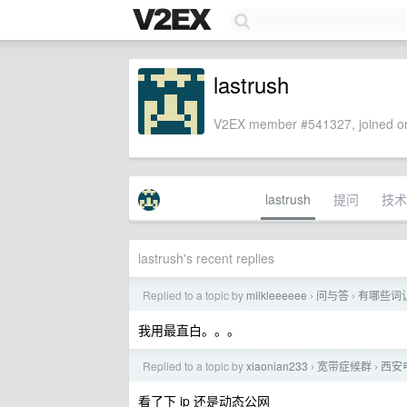
lastrush
V2EX member #541327, joined on
lastrush
提问
技术
lastrush's recent replies
Replied to a topic by
milkleeeeee
问与答
有哪些词让
›
›
我用最直白。。。
Replied to a topic by
xiaonian233
宽带症候群
西安
›
›
看了下 ip 还是动态公网