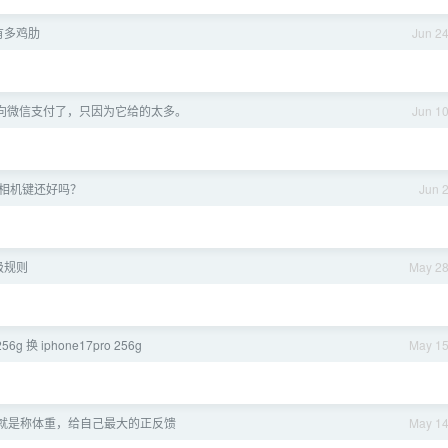
在有多鸡肋
Jun 2
向微信支付了，只因为它给的太多。
Jun 1
e 相机键还好吗？
Jun 
级规则
May 2
256g 换 iphone17pro 256g
May 1
就是称体重，给自己最大的正反馈
May 1