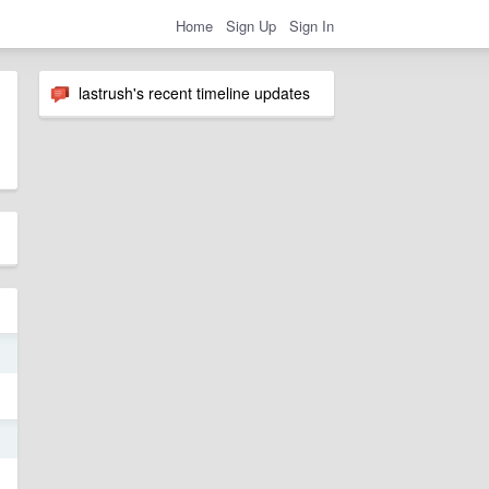
Home
Sign Up
Sign In
lastrush's recent timeline updates
3
6