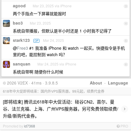
agood
Mar 23, 2025 via iPhone
3
两个手指点一下屏幕就能报时
bao3
Mar 23, 2025
4
系统自带播报，但默认是半小时还是 1 小时我不记得了
stark123
Mar 24, 2025
OP
5
@
Free3
#1 我准备 iPhone 和 watch 一起买。快捷指令是手机
里的吧，能控制到 watch 吗？
sanquan
Mar 24, 2025 via iPhone
6
系统自带啊 随便你什么时候
© 2026 V2EX · 41ms · 3.9.8.5
About
·
Language
618年中大促即将结束：国内外VPS服务器，99元起，续费代金券
[即将结束] 腾讯云618年中大促活动：硅谷CN2、首尔、曼
›
谷、法兰克福、上海、广州VPS服务器，另可免费领取续费/
升级/新购代金券。
Promoted by
id7368
PRO