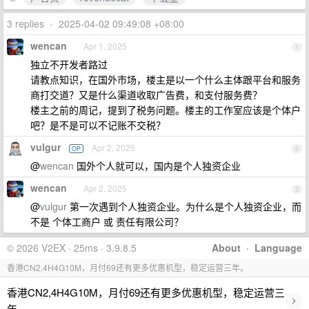
3 replies
•
2025-04-02 09:49:08 +08:00
wencan
Apr 1, 2025
1
独立不开发者路过
请教点知识，在国外市场，楼主是以一个什么主体跟平台和服务
商打交道？又是什么渠道收取广告费，和支付服务费？
楼主之前的周记，提到了税务问题。楼主的工作室应该是个体户
吧？是不是可以不记账不交税？
vulgur
Apr 2, 2025
OP
2
@
wencan
国外个人就可以，国内是个人独资企业
wencan
Apr 2, 2025
3
@
vulgur
第一次遇到个人独资企业。为什么是个人独资企业，而
不是 个体工商户 或 责任有限公司？
© 2026 V2EX · 25ms · 3.9.8.5
About
·
Language
香港CN2,4H4G10M，月付69还有更多优惠机型，稳定运营三年。
香港CN2,4H4G10M，月付69还有更多优惠机型，稳定运营三
›
年。