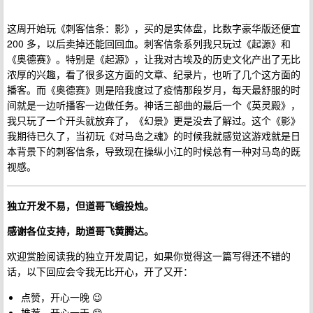
这周开始玩《刺客信条：影》，买的是实体盘，比数字豪华版还便宜
200 多，以后卖掉还能回回血。刺客信条系列我只玩过《起源》和
《奥德赛》。特别是《起源》，让我对古埃及的历史文化产出了无比
浓厚的兴趣，看了很多这方面的文章、纪录片，也听了几个这方面的
播客。而《奥德赛》则是陪我度过了疫情那段岁月，每天最舒服的时
间就是一边听播客一边做任务。神话三部曲的最后一个《英灵殿》，
我只玩了一个开头就放弃了，《幻景》更是没去了解过。这个《影》
我期待已久了，当初玩《对马岛之魂》的时候我就感觉这游戏就是日
本背景下的刺客信条，导致现在操纵小江的时候总有一种对马岛的既
视感。
独立开发不易，但道哥飞蛾投烛。
感谢各位支持，助道哥飞黄腾达。
欢迎赏脸阅读我的独立开发周记，如果你觉得这一篇写得还不错的
话，以下回应会令我无比开心，开了又开：
点赞，开心一晚 😉
推荐，开心一天 😁