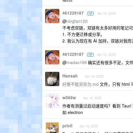
461229187
Apr 16, 2025
OP
@
ningfan120
不考虑双链，双链有太多好用的笔记可
1. 不方便迁移或分享。
2. 我认为现在有 AI 加持，双链对我
461229187
Apr 16, 2025
OP
@
madao199
确实还有很多不足，文件
Hansah
Apr 16, 2025
好像不能另存为.md
文件，只有 html 
w568w
Apr 16, 2025
作者有测量过启动速度吗？看到 Tau
如 electron
privil
Apr 16, 2025