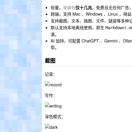
轻量，
安装包
仅十几兆
，免费且无任何广告
跨端，支持 Mac 、Windows 、Linux ，得
支持
、
、
、
、
等多种
截图
文本
插图
文件
链接
默认支持本地离线使用，原生
Markdown(.m
滚。
AI 加持，可配置 ChatGPT 、Gemini 、O
型。
截图
记录：
写作：
深色模式：