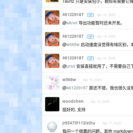
Tauri2 只是安装包小，貌似有需要
461229187
Apr 16, 2025
OP
@
siknet
导出功能暂时还未开发。
461229187
Apr 16, 2025
OP
@
w568w
启动速度没觉得有啥区别，本身
461229187
Apr 16, 2025
OP
@
privil
安装直接就用了，不需要自己下载
w568w
Apr 16, 2025
@
461229187
那还不错，我也很久没用过 
woodchen
Apr 16, 2025
挺好的, 支持
jr55475f112iz2tu
Apr 17, 2025
我问一个很蠢的问题，其他 markdown