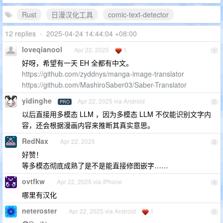
Rust
日漫汉化工具
comic-text-detector
12 replies
•
2025-04-24 14:44:04 +08:00
loveqianool
Apr 22, 2025
1
1
好呀，希望有一天 EH 全都有中文。
https://github.com/zyddnys/manga-image-translator
https://github.com/MashiroSaber03/Saber-Translator
yidinghe
Apr 22, 2025 via Android
PRO
2
以后直接用多模态 LLM ，因为多模态 LLM 不仅能识别文字内
容，还会根据漫画内容来推断其真实意思。
RedNax
Apr 22, 2025
3
好赞！
等多模态彻底成熟了是不是能直接修图嵌字……
ovtfkw
Apr 22, 2025 via iPhone
4
哪里有汉化
neteroster
Apr 22, 2025 via Android
1
5