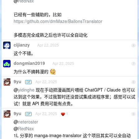
@
RedNax
已经有一些辅助的，比如
https://github.com/dmMaze/BallonsTranslator
多模态完全成熟之后也许可以全自动化
cijianzy
Apr 22, 2025
6
这个不错。
dongmian2019
Apr 22, 2025
7
为什么不搞韩漫的
9yu
Apr 22, 2025
OP
8
@
yidinghe
现在手动把漫画图片喂给 ChatGPT / Claude 也可以
达到这个效果，不过我暂时还没尝试集成进程序里；感觉可以试
试！就是 API 费用可能有点贵。
9yu
Apr 22, 2025
1
OP
9
@
neteroster
@
RedNax
1L 分享的 manga-image-translator 这个项目其实可以全自动