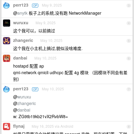
perr123
May 9, 2025
OP
3
@
anytk
板子上的系统,没有跑 NetworkManager
wuruxu
May 9, 2025
4
这个我可以，以前搞过
zhangeric
May 10, 2025
5
这个我在小主机上搞过,貌似没啥难度.
danbai
May 10, 2025
6
hostapd 配置 ap
qmi-network qmicli udhcpc 配置 4g 模块 （因模块不同会有差
别）
perr123
May 10, 2025
OP
7
@
wuruxu
@
zhangeric
@
danbai
w: ZG9tb19kb21vX2RvbW8=
flynaj
May 16, 2025 via Android
8