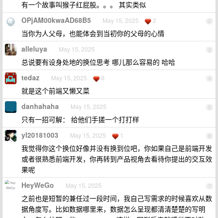
有一个故事叫猴子红屁股。。。 其实类似
OPjAM00kwaAD68B5
May 15, 2025
2
2
当你为人父母，也能体会到当初你的父母的心情
alleluya
May 15, 2025
3
总说要有设身处地的换位思考 哪儿那么容易的 哈哈
tedaz
May 15, 2025
6
4
就是这个前端又懒又菜
danhahaha
May 15, 2025
5
只有一招可解： 给他们手搓一个打打样
yl20181003
May 15, 2025
1
6
我觉得你这个换位好像并没有换到位吧，你如果自己是前端开发
或者很熟悉前端开发，你再转到产品视角去看待你提出的交互效
果呢
HeyWeGo
May 15, 2025
7
之前也是短暂的兼任过一段时间，我自己写需求的时候喜欢从数
据角度写。比如数据哪里来，数据怎么呈现都清清楚楚的写明