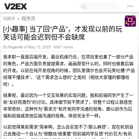
V2EX
程序员
›
[小趣事] 当了回“产品”，才发现以前的玩
笑话可能会迟到但不会缺席
By
fingerxie
at May 15, 2025 · 6687 views
我本职一直是后端开发，最近机缘巧合，在项目里也兼了一部分产品
的角色，产品方面负责提提需求、画画原型什么的，同时也做着后端
的开发。以前在纯开发视角的时候，团队里偶尔也会开玩笑吐槽“产品
经理不懂技术”、“这个需求怎么想的”之类的（相信大家懂的都懂哈
哈）。
结果呢，最近因为一个交互效果的实现问题，我和前端同学产生了一
些“友好而激烈”的讨论。具体细节就不赘述了，但整个过程让我感觉
非常奇妙。这种作为“需求方”和开发同学沟通的视角，跟以前作为后
端和前端或其他后端沟通的视角，体验完全不一样。
以前觉得某些需求“简单啊，怎么会实现不了/那么麻烦”，现在轮到自
己去推动一个自认为“很酷炫/很重要”但前端同学反馈“代价巨大/有风