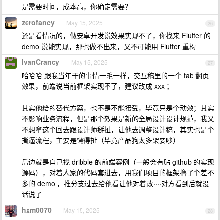
是需要时间，成本高，你确定需要？
zerofancy
May 15, 2025
26
还是看情况的，做安卓开发说效果实现不了，你找来 Flutter 的
demo 说能实现，那也做不出来，又不可能用 Flutter 重构
IvanCrancy
May 15, 2025
27
哈哈哈 跟我当年干的事情一毛一样，交互稿里的一个 tab 翻页
效果，前端说当前框架实现不了，建议改成 xxx ；
其实他给的替代方案，也不是不能接受，毕竟只是个动效；其实
不影响业务流程，但是那个效果是新的全局设计设计规范，我又
不想拿这个回去跟设计师掰扯，让他去调整设计稿，其实也是个
撕逼流程，主要是懒得扯（毕竟产品狗太多架要吵）
后边就是自己找 dribble 的前端案例（一般会有贴 github 的实现
源码），对着人家的代码套进去，用我们项目的框架撸了个差不
多的 demo ，推分支过去给他看让他对着改····对方看到后就没
话说了
hxm0070
May 15, 2025
28