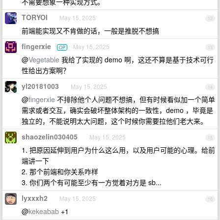
不需要想象一种实现方式。
TORYOI
May 15, 2025
12
前端能实现又不肯做的话，一般是推脱不想搞
fingerxie
May 15, 2025
OP
13
@
Vegetable
我给了实现的 demo 啊，这还不算是基于技术可行
性给出方案啊？
yl20181003
May 15, 2025
14
@
fingerxie
不排除他个人问题不想搞，但有时候看似加一个简单
需求或者交互，确实会破坏整体架构的一致性，demo ，毕竟是
独立的，不能说明太大问题，这个时候你需要拉他们老大来。
shaozelin030405
May 15, 2025
15
1. 把原因延伸到用户为什么这么用，以及用户可能的心理。给前
端讲一下
2. 那个前端和你关系咋样
3. 你们两个有可能至少有一方觉着对方是 sb...
lyxxxh2
May 15, 2025
16
@
kekeabab
+1