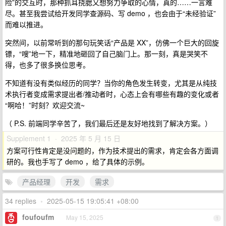
险”的交互时，那种抓耳挠腮又想努力争取的心情，真的……一言难
尽。甚至我尝试给开发同学查源码、写 demo ，也会由于“未经验证”
而难以推进。
突然间，以前常听到的那句玩笑话“产品是 XX”，仿佛一个巨大的回旋
镖，“嗖”地一下，精准地砸回了自己脑门上。那一刻，真是哭笑不
得，也多了很多换位思考。
不知道有没有类似经历的同学？当你的角色发生转变，尤其是从纯技
术执行者变成需求提出者/推动者时，心态上会有哪些有趣的变化或者
“啊哈！”时刻？欢迎交流~
（ P.S. 前端同学辛苦了，我们最后还是友好地找到了解决方案。）
Supplement 1 · 2025 年 5 月 15 日
方案可行性肯定是没问题的，作为技术提出的需求，肯定会各方面调
研的。我也手写了 demo ，给了具体的示例。
产品经理
开发
需求
34 replies
•
2025-05-15 19:05:41 +08:00
foufoufm
May 15, 2025
1