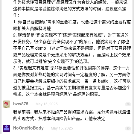
作为技术转项目经理/产品经理又作为合伙人的经验，一般来说
这种事情就是考验锻炼你沟通的方式方法的时候，建议这么操
作：
1. 你自己要把握好需求的重要程度，也要把这个需求的重要程度
跟相关人员解释清楚
2. 聊清楚是“完全实现不了”还是“实现起来有难度”，对于普通的
开发任务，很少存在“完全实现不了”的东西，他说实现不了你也
不用自己写 demo （这对于你来说不是问题，但是对于项目经理
或产品经理来说是个无法采用的解决方案），而是网上找个效果
示例，就可以排除“完全实现不了”的选项。
3. “实现起来有难度”无非是重要性和开发周期的博弈，这个一方
面是你要对某些功能的实现时间有一定程度的了解，另一方面你
自己也要会拆解成更细小的技术点来一条一条 battle ，这样可以
避免被乱报工期。基于真实的工期和重要度来考量是否添加这个
需求，这个本来就是项目经理/产品经理的职责。
bzw875
May 15, 2025
29
我是前端，我从来不拒绝产品提的需求方案，充分沟通寻找最佳
的实现方式，把成本和风险告知产品。让他来决定
NoOneNoBody
May 15, 2025
30