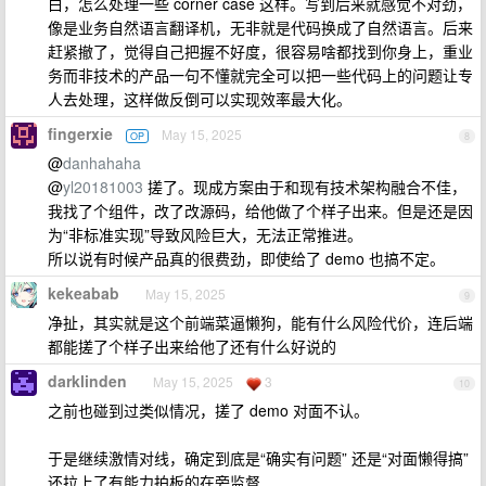
白，怎么处理一些 corner case 这样。写到后来就感觉不对劲，
像是业务自然语言翻译机，无非就是代码换成了自然语言。后来
赶紧撤了，觉得自己把握不好度，很容易啥都找到你身上，重业
务而非技术的产品一句不懂就完全可以把一些代码上的问题让专
人去处理，这样做反倒可以实现效率最大化。
fingerxie
May 15, 2025
OP
8
@
danhahaha
@
yl20181003
搓了。现成方案由于和现有技术架构融合不佳，
我找了个组件，改了改源码，给他做了个样子出来。但是还是因
为“非标准实现”导致风险巨大，无法正常推进。
所以说有时候产品真的很费劲，即使给了 demo 也搞不定。
kekeabab
May 15, 2025
9
净扯，其实就是这个前端菜逼懒狗，能有什么风险代价，连后端
都能搓了个样子出来给他了还有什么好说的
darklinden
May 15, 2025
3
10
之前也碰到过类似情况，搓了 demo 对面不认。
于是继续激情对线，确定到底是“确实有问题” 还是“对面懒得搞”
还拉上了有能力拍板的在旁监督