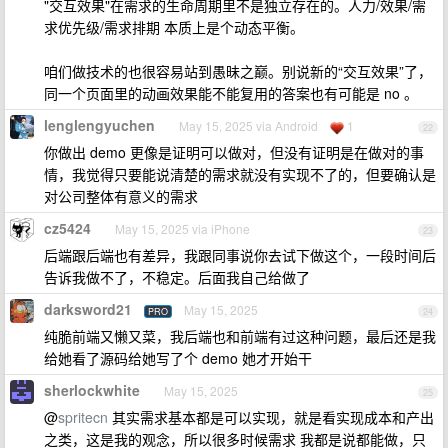
"交互效果"在需求的生命周期里不是独立存在的。人力/效果/需
求优先级/需求排期 本质上是个动态平衡。
咱们做技术的也很容易站到愚昧之巅。别说新的“交互效果”了，
同一个页面里的动画效果能不能复用的答案也有可能是 no 。
lenglengyuchen
May 15, 2025 via Android
1
22
你做出 demo 更像是证明可以做对，但没有证明是在做对的事
情，我觉得只要能说清楚的需求就没有实现不了的，但要确认是
对公司整体有意义的需求
cz5424
May 15, 2025 via iPhone
23
后端跟后端也有差异，我跟同事说你去试下做这个，一段时间后
告诉我做不了，不稳定。后面我自己给做了
darksword21
May 15, 2025
PRO
24
纯脆前端又懒又菜，我后端也和前端有过这种问题，最后还是我
给她看了源码给她写了个 demo 她才开始干
sherlockwhite
May 15, 2025
25
@
spritecn
其实需求基本都是可以实现，就是看实现成本和产出
之类，这是我的观念，所以很多时候需求 我都是说都能做，只