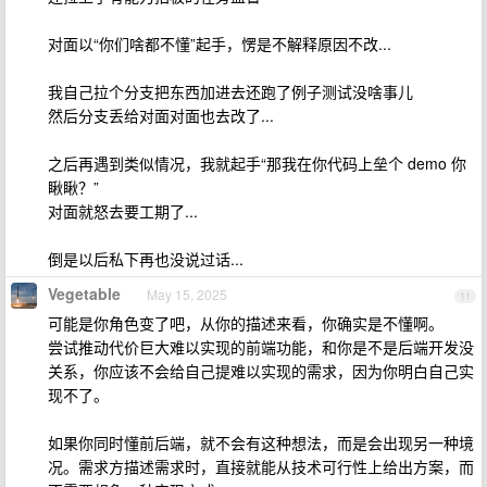
对面以“你们啥都不懂”起手，愣是不解释原因不改...
我自己拉个分支把东西加进去还跑了例子测试没啥事儿
然后分支丢给对面对面也去改了...
之后再遇到类似情况，我就起手“那我在你代码上垒个 demo 你
瞅瞅？”
对面就怒去要工期了...
倒是以后私下再也没说过话...
Vegetable
May 15, 2025
11
可能是你角色变了吧，从你的描述来看，你确实是不懂啊。
尝试推动代价巨大难以实现的前端功能，和你是不是后端开发没
关系，你应该不会给自己提难以实现的需求，因为你明白自己实
现不了。
如果你同时懂前后端，就不会有这种想法，而是会出现另一种境
况。需求方描述需求时，直接就能从技术可行性上给出方案，而