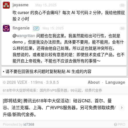
jayasme
May 15, 2025
33
吹 cursor 的良心不会痛吗？每次 AI 写代码 2 分钟，我给他擦屁
股 2 小时
fingerxie
May 15, 2025
OP
34
@
wangritian
问题也在我这里。我虽然能给出可行性，也就是
demo ，但是我没办法担责。具体要不要用，能不能用，会有什
么样的后果，还得由他自己处理。所以这也就是冲突所在。
我想说的，或者是比较有意思的是：即使技术变成了产品，也不
能开启上帝视角，不能也不应该去做所有的事情～
• 请不要在回答技术问题时复制粘贴 AI 生成的内容
© 2026 V2EX · 119ms · 3.9.8.5
About
·
Language
618年中大促即将结束：国内外VPS服务器，99元起，续费代金券
[即将结束] 腾讯云618年中大促活动：硅谷CN2、首尔、曼
›
谷、法兰克福、上海、广州VPS服务器，另可免费领取续费/
升级/新购代金券。
Promoted by
id7368
PRO