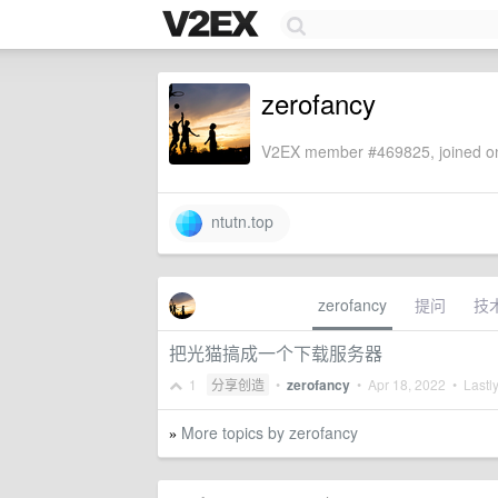
zerofancy
V2EX member #469825, joined on
ntutn.top
zerofancy
提问
技
把光猫搞成一个下载服务器
1
分享创造
•
zerofancy
•
Apr 18, 2022
• Lastly
More topics by zerofancy
»