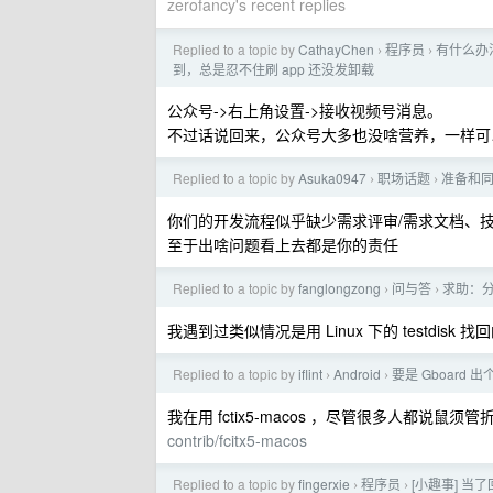
zerofancy's recent replies
Replied to a topic by
CathayChen
程序员
有什么办
›
›
到，总是忍不住刷 app 还没发卸载
公众号->右上角设置->接收视频号消息。
不过话说回来，公众号大多也没啥营养，一样可
Replied to a topic by
Asuka0947
职场话题
准备和
›
›
你们的开发流程似乎缺少需求评审/需求文档、
至于出啥问题看上去都是你的责任
Replied to a topic by
fanglongzong
问与答
求助：
›
›
我遇到过类似情况是用 Linux 下的 testdisk 找
Replied to a topic by
iflint
Android
要是 Gboard 
›
›
我在用 fctix5-macos ，尽管很多人都
contrib/fcitx5-macos
Replied to a topic by
fingerxie
程序员
[小趣事] 
›
›