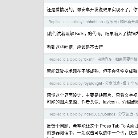
还是看情况的，做安卓开发说效果实现不了，你找来 Fl
Replied to a topic by
hhhhohhhh
程序员
腾讯新开源的
›
›
[我们试着理解 Kuikly 的代码，结果陷入了精神
看到这些吐槽，应该是不太行
Replied to a topic by
fbxshit
电动汽车
如果需要司机
›
›
智能驾驶技术现在不够成熟，但不会凭空变成熟
Replied to a topic by
royalknight
分享创造
做了个 V
›
›
感觉这个界面设计，主要是缺图片，只看文字视
可能的图片来源：作者头像、favicon 、介
Replied to a topic by
IndexOutOfBounds
分享创造
›
›
反馈个问题，希望能让这个 Press Tab To
浏览器阅读中，一般双击可以选中一个词，快速