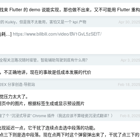
utter 的 demo 说能实现，那也做不出来，又不可能用 Flutter 重构
 Kuikly，但是我不太敢用，害怕又是一个 kpi 产物
Apr 30, 202
内耗…]
https://www.bilibili.com/video/BV1GvL5zSEfT/
全程关注路况随时接管，智能辅助驾驶到底有什么用？
Apr 3, 202
，不正确地讲，现在的事故是低成本发展的代价
2EX 分享创造-导航站
Feb 18, 202
觉压力太大了。
绍或网页中的图片，根据标签生成或显示预设图片
做了个 “沉浸式导读” Chrome 插件（我这应该不算碰瓷沉浸式翻译？）
Feb 8, 202
 Ask 出现延迟一点，它干扰了连续点击选中段落的功能。
点三下则是选中段落。现在点两下时这个弹窗弹出来了，干扰了点三下的