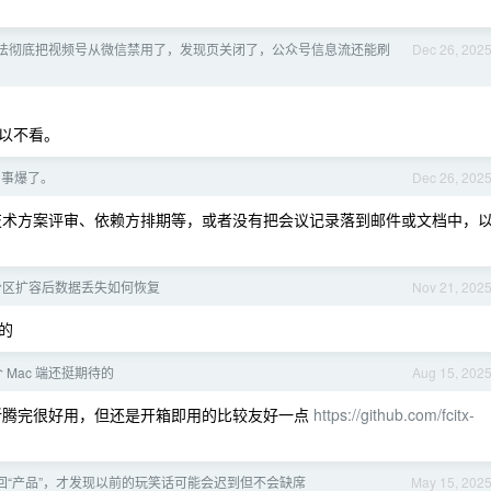
法彻底把视频号从微信禁用了，发现页关闭了，公众号信息流还能刷
Dec 26, 202
以不看。
同事爆了。
Dec 26, 202
技术方案评审、依赖方排期等，或者没有把会议记录落到邮件或文档中，
分区扩容后数据丢失如何恢复
Nov 21, 202
回的
出个 Mac 端还挺期待的
Aug 15, 202
说鼠须管折腾完很好用，但还是开箱即用的比较友好一点
https://github.com/fcitx-
当了回“产品”，才发现以前的玩笑话可能会迟到但不会缺席
May 15, 202