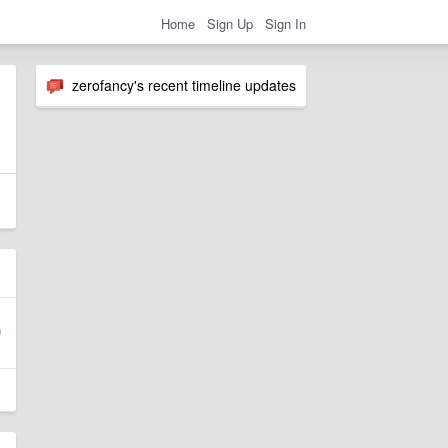
Home
Sign Up
Sign In
zerofancy's recent timeline updates