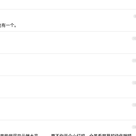
in 也有一个。
1
1
1
1
1
景能觉得显示器太亮。。。要不你开个小灯吧，全黑看屏幕超级伤眼睛