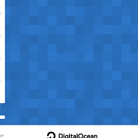
5
6
7
8
ge