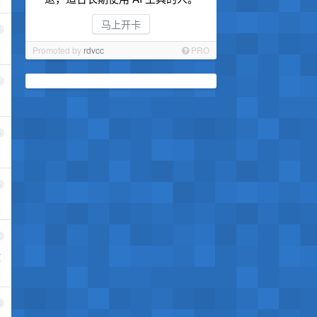
马上开卡
3
Promoted by
rdvcc
PRO
4
5
6
7
效
8