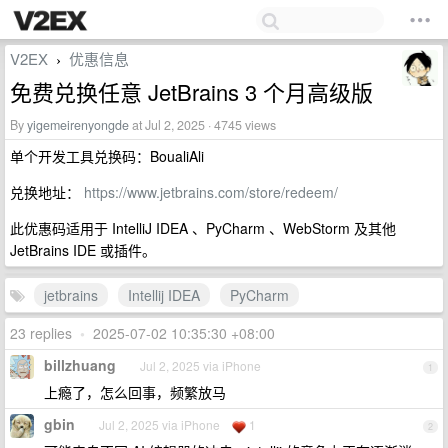
V2EX
优惠信息
›
免费兑换任意 JetBrains 3 个月高级版
By
yigemeirenyongde
at Jul 2, 2025 · 4745 views
单个开发工具兑换码：BoualiAli
兑换地址：
https://www.jetbrains.com/store/redeem/
此优惠码适用于 IntelliJ IDEA 、PyCharm 、WebStorm 及其他
JetBrains IDE 或插件。
jetbrains
Intellij IDEA
PyCharm
23 replies
•
2025-07-02 10:35:30 +08:00
billzhuang
Jul 2, 2025 via iPhone
1
上瘾了，怎么回事，频繁放马
gbin
Jul 2, 2025 via iPhone
1
2