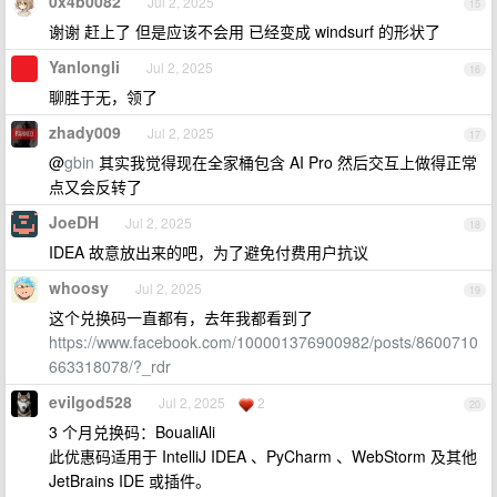
0x4b0082
Jul 2, 2025
15
谢谢 赶上了 但是应该不会用 已经变成 windsurf 的形状了
Yanlongli
Jul 2, 2025
16
聊胜于无，领了
zhady009
Jul 2, 2025
17
@
gbin
其实我觉得现在全家桶包含 AI Pro 然后交互上做得正常
点又会反转了
JoeDH
Jul 2, 2025
18
IDEA 故意放出来的吧，为了避免付费用户抗议
whoosy
Jul 2, 2025
19
这个兑换码一直都有，去年我都看到了
https://www.facebook.com/100001376900982/posts/8600710
663318078/?_rdr
evilgod528
Jul 2, 2025
2
20
3 个月兑换码：BoualiAli
此优惠码适用于 IntelliJ IDEA 、PyCharm 、WebStorm 及其他
JetBrains IDE 或插件。