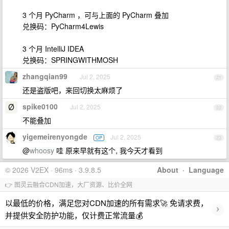
3 个月 PyCharm ，可与上面的 PyCharm 叠加
兑换码：PyCharm4Lewis
3 个月 IntelliJ IDEA
兑换码：SPRINGWITHMOSH
zhangqian99
Jul 2, 2025
21
还是盗版吧，来回切换太麻烦了
spike0100
Jul 2, 2025
22
不能叠加
yigemeirenyongde
Jul 2, 2025
OP
23
@
whoosy
哇 原来早就有这个, 我今天才看到
© 2026 V2EX · 96ms · 3.9.8.5
About
·
Language
👉 图灵云融合CDN加速，大厂资源、比价全网
以最低的价格，满足您对CDN加速的所有需求🚀 免请求费，
›
并提供安全防护功能，仅计费正常流量💰