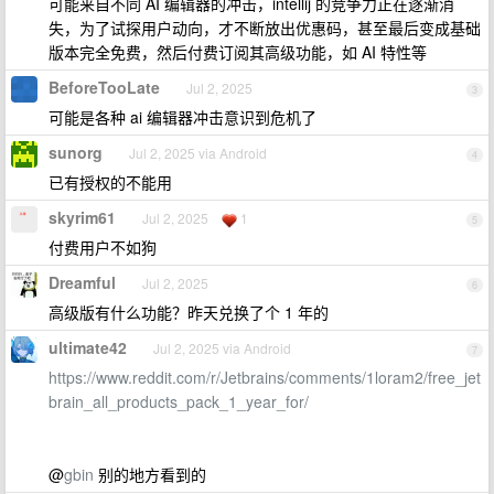
可能来自不同 AI 编辑器的冲击，intellij 的竞争力正在逐渐消
失，为了试探用户动向，才不断放出优惠码，甚至最后变成基础
版本完全免费，然后付费订阅其高级功能，如 AI 特性等
BeforeTooLate
Jul 2, 2025
3
可能是各种 ai 编辑器冲击意识到危机了
sunorg
Jul 2, 2025 via Android
4
已有授权的不能用
skyrim61
Jul 2, 2025
1
5
付费用户不如狗
Dreamful
Jul 2, 2025
6
高级版有什么功能？昨天兑换了个 1 年的
ultimate42
Jul 2, 2025 via Android
7
https://www.reddit.com/r/Jetbrains/comments/1loram2/free_jet
brain_all_products_pack_1_year_for/
@
gbin
别的地方看到的