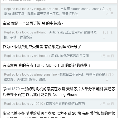
Replied to a topic by lcingOnTheCake
自从用 claude code 、codex 之
5 月
›
20 日
类 AI 编程工具，我现在每天都闲出了鸟，整天打哈欠
宝宝 你是一个公司订阅 AI 的中转站~
Replied to a topic by willxiang
Antigravity 这还能用吗？额度哐哐
3 月 18
›
日
扣，事情一件没做成
作为正版付费用户受害者 有点想走闲鱼买帐号了
Replied to a topic by artshooter
用 Skills 代替运营后台页面
3 月 10 日
›
有点意思 真的有点 TUI -> GUI -> HUI 的路径的感觉了
Replied to a topic by winnersunshine
想找台二手 pixel，有些问题还是
3 月 2
›
日
很疑惑，请朋友们解答，谢谢。
@
cat1879
一加的对刷机的态度在收紧 天玑芯片大部分不可刷 高通芯
片未来不确定 以后我可能会换 Nothing Phone
Replied to a topic by 10240
京东秒杀原来价格是'动态'的
2 月 13 日
›
淘宝也差不多 随手给猫买个衣服 以为不到 20 块 先用后付扣款的时候