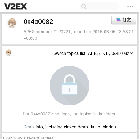
0x4b0082
打赏
V2EX member #120721, joined on 2015-06-05 13:53:21
+08:00
Switch topics list
Per 0x4b0082's settings, the topics list is hidden
Deals
info, including closed deals, is not hidden
0x4b0082's recent replies