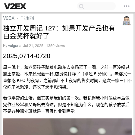
V2EX
写周报
›
独立开发周记 127：如果开发产品也有
白金奖杯就好了
By
vulgur
at Jul 21, 2025 · 1359 views
2025,0714-0720
周三晚上，和老婆孩子骑着电动车去商场逛了一圈。之前一直没喝过
霸王茶姬，本来还想尝一杯,店员说打烊了（刚过 5 分钟）。老婆又一
直想吃 KFC 的夜宵，之前都赶不上夜宵的售卖时间，这次一家三口不
仅吃了冰激凌，还吃了烤串和鸡架。
看似平常的生活，但其实是我们的第一次。我记得我小时候放学后做
完作业经常和父母出去溜达，但是不知道为什么，现在的孩子放学后
不是各种课外班就是一直写作业到睡觉。