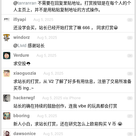
@
tanranran
不需要在回复里贴地址。打赏按钮是在每个人的个
人主页上，并不是用粘贴复制地址的方式操作。
iflyapi
Aug 5, 2025
22
还没学会买，站长已经开始打赏了嘛 666 ， 同求打赏😀
windorz
Aug 5, 2025
23
@
Livid
感谢站长
Verdure
Aug 5, 2025
24
求空投👅
xiaoguozia
Aug 5, 2025
25
求站长的打赏，从 V2 了解了好多有用信息，注册了交易所准备
买币 ing..~
hackerwgf
Aug 5, 2025 via iPhone
26
站长的确在持续的鼓励创作，连我 vibe 的玩具都会打赏
bboring
Aug 5, 2025
27
新人小白，求站长打赏，还在研究怎么上欧易购买 V 币 😭
dawsonice
Aug 5, 2025
28