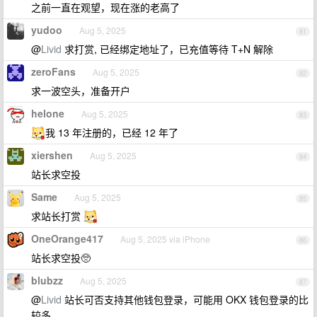
之前一直在观望，现在涨的老高了
yudoo
Aug 5, 2025
81
@
Livid
求打赏, 已经绑定地址了，已充值等待 T+N 解除
zeroFans
Aug 5, 2025
82
求一波空头，准备开户
helone
Aug 5, 2025
83
我 13 年注册的，已经 12 年了
xiershen
Aug 5, 2025
84
站长求空投
Same
Aug 5, 2025
85
求站长打赏
OneOrange417
Aug 5, 2025 via iPhone
86
站长求空投🥺
blubzz
Aug 5, 2025
87
@
Livid
站长可否支持其他钱包登录，可能用 OKX 钱包登录的比
较多