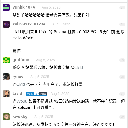
yunkki1874
Aug 5, 2025
67
拿到了哈哈哈哈哈 活动真实有效，兄弟们冲
zsl199512101234
Aug 5, 2025
68
Livid 收到来自 Livid 的 Solana 打赏 › 0.003 SOL 5 分钟前 删除
Hello World
爱你
godfunc
Aug 5, 2025
69
感谢 V 站带我入坑，站长求空投 @
Livid
ryncv
Aug 5, 2025
70
@
Livid
也是 7 年老用户了，求站长打赏
Livid
Aug 5, 2025
MOD
OP
PRO
71
@
yyouu
如果不是通过 V2EX 站内发送的话，就不会有记录。但
在 solscan 上可以看到。
kwokky
Aug 5, 2025
72
站长好迅速，从发帖到收到空投一分钟左右，好评哈哈哈！