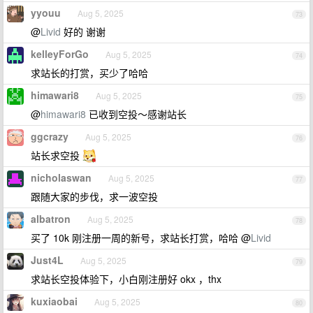
yyouu
Aug 5, 2025
73
@
Livid
好的 谢谢
kelleyForGo
Aug 5, 2025
74
求站长的打赏，买少了哈哈
himawari8
Aug 5, 2025
75
@
himawari8
已收到空投～感谢站长
ggcrazy
Aug 5, 2025
76
站长求空投
nicholaswan
Aug 5, 2025
77
跟随大家的步伐，求一波空投
albatron
Aug 5, 2025
78
买了 10k 刚注册一周的新号，求站长打赏，哈哈 @
Livid
Just4L
Aug 5, 2025
79
求站长空投体验下，小白刚注册好 okx ，thx
kuxiaobai
Aug 5, 2025
80