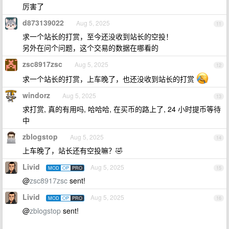
厉害了
d873139022
Aug 5, 2025
11
求一个站长的打赏，至今还没收到站长的空投！
另外在问个问题，这个交易的数据在哪看的
zsc8917zsc
Aug 5, 2025
12
求一个站长的打赏，上车晚了，也还没收到站长的打赏
windorz
Aug 5, 2025
13
求打赏, 真的有用吗, 哈哈哈, 在买币的路上了, 24 小时提币等待
中
zblogstop
Aug 5, 2025
14
上车晚了，站长还有空投嘛？🤣
Livid
Aug 5, 2025
MOD
OP
PRO
15
@
zsc8917zsc
sent!
Livid
Aug 5, 2025
MOD
OP
PRO
16
@
zblogstop
sent!