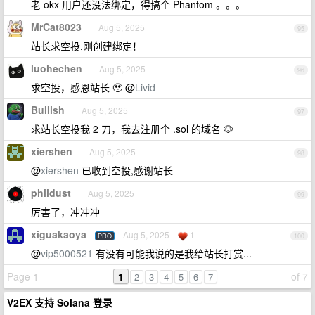
老 okx 用户还没法绑定，得搞个 Phantom 。。。
MrCat8023
Aug 5, 2025
95
站长求空投,刚创建绑定！
luohechen
Aug 5, 2025
96
求空投，感恩站长 🥹 @
Livid
Bullish
Aug 5, 2025
97
求站长空投我 2 刀，我去注册个 .sol 的域名 🐶
xiershen
Aug 5, 2025
98
@
xiershen
已收到空投,感谢站长
phildust
Aug 5, 2025
99
厉害了，冲冲冲
xiguakaoya
Aug 5, 2025
1
PRO
100
@
vip5000521
有没有可能我说的是我给站长打赏...
Page 1
1
of 7
2
3
4
5
6
7
V2EX 支持 Solana 登录