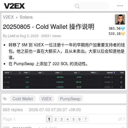
V2EX
Solana
›
20250805 - Cold Wallet 操作说明
383.56
533.16
By
Livid
at Aug 5, 2025 · 26931 views
转移了 5M 到 V2EX 一位注册十一年的早期用户加重要支持者的钱
包。他之前也一直在大额买入，且从未卖出。大家以后会知道他是
谁。
在 PumpSwap 上添加了 222 SOL 的流动性。
Cold Wallet
V2EX
PumpSwap
663 replies
•
2026-07-03 07:20:37 +08:00
Page 1
1
of 7
2
3
4
5
6
7