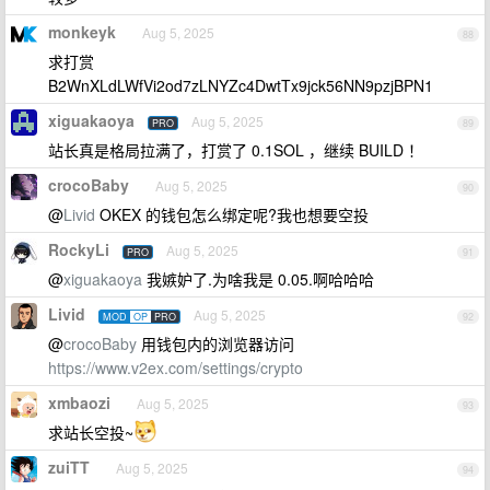
monkeyk
Aug 5, 2025
88
求打赏
B2WnXLdLWfVi2od7zLNYZc4DwtTx9jck56NN9pzjBPN1
xiguakaoya
Aug 5, 2025
PRO
89
站长真是格局拉满了，打赏了 0.1SOL ，继续 BUILD ！
crocoBaby
Aug 5, 2025
90
@
Livid
OKEX 的钱包怎么绑定呢?我也想要空投
RockyLi
Aug 5, 2025
PRO
91
@
xiguakaoya
我嫉妒了.为啥我是 0.05.啊哈哈哈
Livid
Aug 5, 2025
MOD
OP
PRO
92
@
crocoBaby
用钱包内的浏览器访问
https://www.v2ex.com/settings/crypto
xmbaozi
Aug 5, 2025
93
求站长空投~
zuiTT
Aug 5, 2025
94