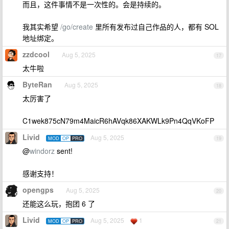
而且，这件事情不是一次性的。会是持续的。
我其实希望
/go/create
里所有发布过自己作品的人，都有 SOL
地址绑定。
zzdcool
Aug 5, 2025
17
太牛啦
ByteRan
Aug 5, 2025
18
太厉害了
C1wek875cN79m4MaicR6hAVqk86XAKWLk9Pn4QqVKoFP
Livid
Aug 5, 2025
MOD
OP
PRO
19
@
windorz
sent!
感谢支持！
opengps
Aug 5, 2025
20
还能这么玩，抱团 6 了
Livid
Aug 5, 2025
1
MOD
OP
PRO
21