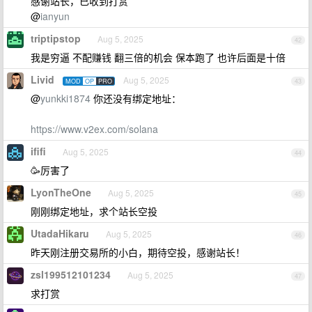
感谢站长，已收到打赏
@
ianyun
triptipstop
Aug 5, 2025
42
我是穷逼 不配赚钱 翻三倍的机会 保本跑了 也许后面是十倍
Livid
Aug 5, 2025
MOD
OP
PRO
43
@
yunkki1874
你还没有绑定地址：
https://www.v2ex.com/solana
ififi
Aug 5, 2025
44
🥳厉害了
LyonTheOne
Aug 5, 2025
45
刚刚绑定地址，求个站长空投
UtadaHikaru
Aug 5, 2025
46
昨天刚注册交易所的小白，期待空投，感谢站长！
zsl199512101234
Aug 5, 2025
47
求打赏