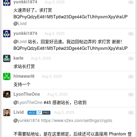
yunkki1874
Aug 5, 2025
48
火速弄好了，求打赏
BQPnyQdzyE481M5Tp6w23Dge44GcTUhhyxvmXpyVraUP
@
Livid
yunkki1874
Aug 5, 2025
49
@
Livid
站长，回复好迅速。我边回帖边弄的 求打赏 谢谢！
BQPnyQdzyE481M5Tp6w23Dge44GcTUhhyxvmXpyVraUP
karle
Aug 5, 2025
50
求站长打赏
himawari8
Aug 5, 2025
51
支持一个
LyonTheOne
Aug 5, 2025
52
@
LyonTheOne
#45 感谢站长，已收到
Livid
Aug 5, 2025
MOD
OP
PRO
53
@
yunkki1874
https://www.v2ex.com/settings/crypto
不需要贴地址，是在这里绑定，后续还可以直接用 Phantom 登