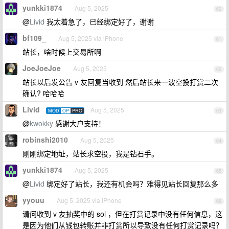
yunkki1874
Aug 5, 2025
60
@
Livid
我太着急了，已经绑定好了，谢谢
bf109_
Aug 5, 2025 via iPhone
61
站长，啥时候上交易所啊
JoeJoeJoe
Aug 5, 2025
62
站长以后发公告 v 友回复当收到 然后站长来一波空投打赏二次
确认? 哈哈哈
Livid
Aug 5, 2025
MOD
OP
PRO
63
@
kwokky
感谢大户支持！
robinshi2010
Aug 5, 2025
64
刚刚绑定地址，站长求空投，我是钻石手。
yunkki1874
Aug 5, 2025
65
@
Livid
绑定好了站长，我还有机会吗？难得见站长回复那么多
yyouu
Aug 5, 2025 via iPhone
66
请问收到 v 友抽奖中的 sol ，但在打赏记录中没有任何信息，这
是因为他们从钱包转账并非打赏所以导致没有任何打赏记录吗？