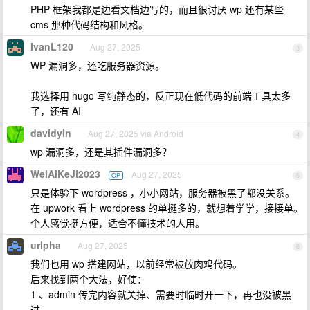
PHP 框架我都是边看文档边写的，而且很讨厌 wp 还有某些
cms 那种代码结构和风格。
IvanL120
Aug 27, 2025
3
WP 漏洞多，还吃服务器资源。
我选择用 hugo 写纯静态的，反正现在低代码的前端工具太多
了，还有 AI
davidyin
Aug 27, 2025 via Android
4
wp 漏洞多，还是其插件漏洞多？
WeiAiKeJi2023
Aug 27, 2025
OP
5
只是体验下 wordpress ，小小网站，服务器被黑了都没关系。
在 upwork 看上 wordpress 的单挺多的，就想着学学，接接单。
个人感觉挺方便，适合不懂技术的人用。
urlpha
Aug 27, 2025
6
我们也用 wp 搭建网站，以前经常被放肉鸡代码。
后来找到两个大法，好使：
1 、admin 传完内容就关掉、需要时临时开一下，再也没被黑
过。