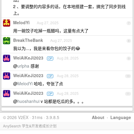
2 、要调整的内容多的话，在本地搭建一套，搞完了同步到线
上。
MelodYi
Aug 27, 2025
7
用一碗饺子吃掉一瓶醋吗，这量有点大了
BreakTheBank
Aug 27, 2025
8
我以为...，我是来看你包的饺子的😂
WeiAiKeJi2023
Aug 28, 2025
OP
9
@
urlpha
感谢
WeiAiKeJi2023
Aug 28, 2025
OP
10
@
MelodYi
哈哈，夸张了点
WeiAiKeJi2023
Aug 28, 2025
OP
11
@
huoshanhui
v 站都是吃瓜的多。。。
© 2026 V2EX · 31ms · 3.9.8.5
About
·
Language
AnySearch 学生&开发者成长计划