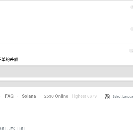
1
下单的差额
·
FAQ
·
Solana
·
2530 Online
Highest 6679
·
Select Langua
8:51
·
JFK 11:51