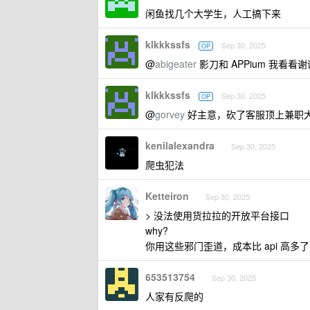
闲鱼找几个大学生，人工搞下来
klkkkssfs
Sep 30, 2025
OP
@
abigeater
影刀和 APPium 我看看谢
klkkkssfs
Sep 30, 2025
OP
@
gorvey
好主意，砍了客服顶上兼职
kenilalexandra
Sep 30, 2025
爬虫犯法
Ketteiron
Sep 30, 2025
> 没法使用货拉拉的开放平台接口
why?
你用这些邪门歪道，成本比 api 高多了
653513754
Sep 30, 2025
人家有反爬的