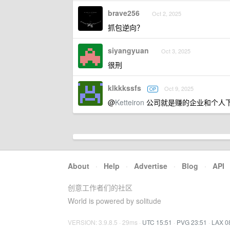
brave256
Oct 2, 2025
抓包逆向？
siyangyuan
Oct 3, 2025
很刑
klkkkssfs
Oct 9, 2025
OP
@
Ketteiron
公司就是赚的企业和个人
About
·
Help
·
Advertise
·
Blog
·
API
创意工作者们的社区
World is powered by solitude
VERSION: 3.9.8.5 · 29ms ·
UTC 15:51
·
PVG 23:51
·
LAX 0