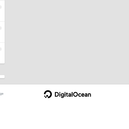
8
9
0
ge