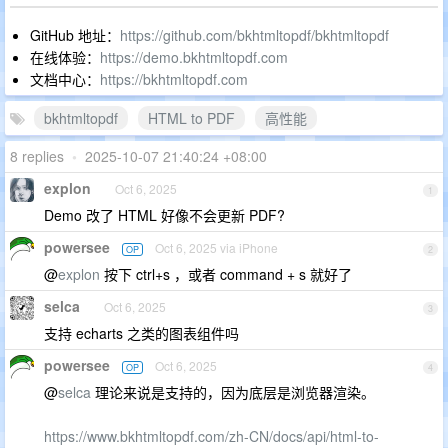
GitHub 地址：
https://github.com/bkhtmltopdf/bkhtmltopdf
在线体验：
https://demo.bkhtmltopdf.com
文档中心：
https://bkhtmltopdf.com
bkhtmltopdf
HTML to PDF
高性能
8 replies
•
2025-10-07 21:40:24 +08:00
explon
Oct 6, 2025
1
Demo 改了 HTML 好像不会更新 PDF?
powersee
Oct 6, 2025 via iPhone
OP
2
@
explon
按下 ctrl+s ，或者 command + s 就好了
selca
Oct 6, 2025
3
支持 echarts 之类的图表组件吗
powersee
Oct 6, 2025
OP
4
@
selca
理论来说是支持的，因为底层是浏览器渲染。
https://www.bkhtmltopdf.com/zh-CN/docs/api/html-to-