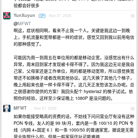
验都会好很多
YunXuyun
Nov 27, 2025
OP
5
@
MFWT
啊这，症状相同啊，看来不止我一个人。关键是我这边一到晚
上，手机流量和宽带都是一样的症状，感觉又回到我以前用电信
的那种感觉了。
可能因为周一到周五在单位用的都是移动企宽，没感觉出有什么
异常，周末回到家才发现被卡得不得了。因为我这边无论是我自
己家、父母家还是工作单位，用的都是移动宽带，所以感觉换宽
带还不如换梯子或者改用其他协议。这几天换了其他几个梯子，
晚上用起来也是一样卡得不得了。这几天正发愁该怎么办呢。总
之很感谢你提供的方案！我回头配个 hysteria2 的梯子试试。依
照你的经验，这样至少保证晚上 1080P 是没问题的。
MFWT
Nov 27, 2025
6
如果你能接受略高的资费的话，不妨线下问问营业厅有没有这种
PON 专线，友人的是 99 块/月，套内是一条 100/10 的 PON 专
线（内网 4+固定 6 ）和一条 1000/50 的普通家宽，据说是无需
营业执照什么的，但是一般家庭住址可能难搞