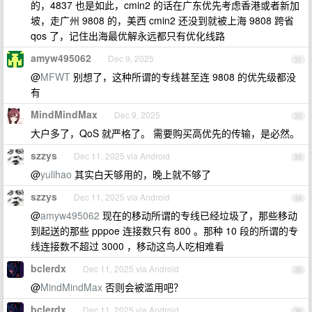
的，4837 也是如此，cmin2 的话在广东优先考虑香港或者新加
坡，走广州 9808 的，美西 cmin2 还没到就被上海 9808 跨省
qos 了，记住出海最优解永远都只有优化线路
amyw495062
Dec 9, 2025
31
@
MFWT
别想了，这种所谓的专线甚至连 9808 的优先级都没
有
MindMindMax
Dec 9, 2025
32
大户多了，QoS 就严格了。 需要购买高优先的传输，是必然。
szzys
Dec 11, 2025 via Android
33
@
yulihao
其实白天够用的，晚上就不够了
szzys
Dec 11, 2025 via Android
34
@
amyw495062
现在的移动所谓的专线已经垃圾了，那些移动
到起送的那些 pppoe 连接数只有 800 。那种 10 段的所谓的专
线连接数不超过 3000 ，移动这鸟人吃相难看
bclerdx
Dec 11, 2025 via Android
35
@
MindMindMax
否则会被滥用吧？
bclerdx
Dec 11, 2025 via Android
36