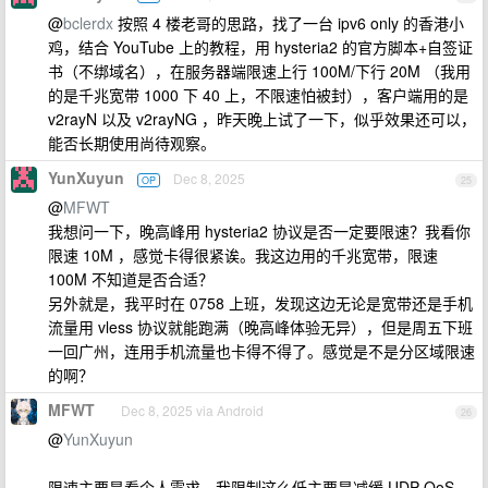
@
bclerdx
按照 4 楼老哥的思路，找了一台 ipv6 only 的香港小
鸡，结合 YouTube 上的教程，用 hysteria2 的官方脚本+自签证
书（不绑域名），在服务器端限速上行 100M/下行 20M （我用
的是千兆宽带 1000 下 40 上，不限速怕被封），客户端用的是
v2rayN 以及 v2rayNG ，昨天晚上试了一下，似乎效果还可以，
能否长期使用尚待观察。
YunXuyun
Dec 8, 2025
OP
25
@
MFWT
我想问一下，晚高峰用 hysteria2 协议是否一定要限速？我看你
限速 10M ，感觉卡得很紧诶。我这边用的千兆宽带，限速
100M 不知道是否合适？
另外就是，我平时在 0758 上班，发现这边无论是宽带还是手机
流量用 vless 协议就能跑满（晚高峰体验无异），但是周五下班
一回广州，连用手机流量也卡得不得了。感觉是不是分区域限速
的啊？
MFWT
Dec 8, 2025 via Android
26
@
YunXuyun
限速主要是看个人需求，我限制这么低主要是减缓 UDP QoS ，