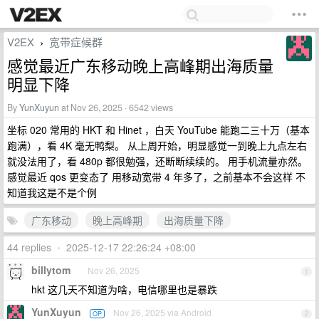
V2EX
宽带症候群
›
感觉最近广东移动晚上高峰期出海质量
明显下降
By
YunXuyun
at Nov 26, 2025 · 6542 views
坐标 020 常用的 HKT 和 Hinet ，白天 YouTube 能跑二三十万（基本
跑满），看 4K 毫无鸭梨。 从上周开始，明显感觉一到晚上九点左右
就没法用了，看 480p 都很勉强，还断断续续的。 用手机流量亦然。
感觉最近 qos 更变态了 用移动宽带 4 年多了，之前基本不会这样 不
知道我这是不是个例
广东移动
晚上高峰期
出海质量下降
44 replies
•
2025-12-17 22:26:24 +08:00
billytom
Nov 26, 2025
1
hkt 这几天不知道为啥，电信哪里也是暴跌
YunXuyun
Nov 26, 2025 via Android
OP
2