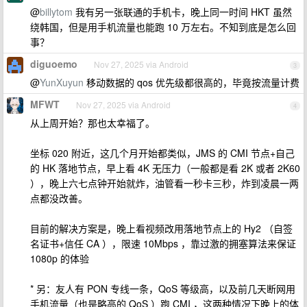
@
billytom
我有另一张联通的手机卡，晚上同一时间 HKT 虽然
绕韩国，但是用手机流量也能跑 10 万左右。不知到底是怎么回
事？
diguoemo
Nov 27, 2025 via Android
3
@
YunXuyun
移动数据的 qos 优先级都很高的，毕竟按流量计费
MFWT
Nov 27, 2025 via Android
4
从上周开始？那也太幸福了。
坐标 020 附近，这几个月开始都类似，JMS 的 CMI 节点+自己
的 HK 落地节点，早上看 4K 无压力（一般都是看 2K 或者 2K60
），晚上六七点钟开始就炸，油管看一秒卡三秒，炸到凌晨一两
点都没改善。
目前的解决方案是，晚上看视频改用落地节点上的 Hy2 （自签
名证书+信任 CA ），限速 10Mbps ，靠过激的拥塞算法来保证
1080p 的体验
* 另：友人有 PON 专线一条，QoS 等级高，以及前几天断网用
手机流量（也是略高的 QoS ）跑 CMI ，这两种情况下晚上的体