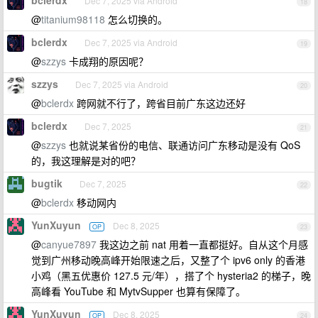
bclerdx
Dec 7, 2025 via Android
18
@
titanium98118
怎么切换的。
bclerdx
Dec 7, 2025 via Android
19
@
szzys
卡成翔的原因呢？
szzys
Dec 7, 2025 via Android
20
@
bclerdx
跨网就不行了，跨省目前广东这边还好
bclerdx
Dec 7, 2025
21
@
szzys
也就说某省份的电信、联通访问广东移动是没有 QoS
的，我这理解是对的吧？
bugtik
Dec 7, 2025
22
@
bclerdx
移动网内
YunXuyun
Dec 8, 2025
OP
23
@
canyue7897
我这边之前 nat 用着一直都挺好。自从这个月感
觉到广州移动晚高峰开始限速之后，又整了个 ipv6 only 的香港
小鸡（黑五优惠价 127.5 元/年），搭了个 hysteria2 的梯子，晚
高峰看 YouTube 和 MytvSupper 也算有保障了。
YunXuyun
Dec 8, 2025
OP
24