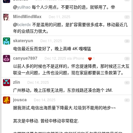
@
yulihao
每个人少用点，不要可劲的造，就够用了。🤓
MindMindMax
Dec 11, 2025
37
@
bclerdx
不是滥用的问题，是扩容需要很多成本，移动最近几
年的业绩压力很大。
skateryun
Dec 11, 2025
38
电信最近反而变好了，晚上高峰 4K 嘎嘎猛
canyue7897
Dec 12, 2025 via iPhone
1
39
以前人多的时候也不是这样的，怀念提速降费，那时候还三大互
联没一点问题，上传也没问题，现在家庭都要装三条款第了。
zlin
Dec 14, 2025
40
广州移动，晚上压根无法用，东京线路还凑合跑个 2M.
jousca
Dec 14, 2025
41
据我测试,电信出海质量下降最大.垃圾到不能用的地步~~
其次是中移动. 曾经中移动非常稳定.