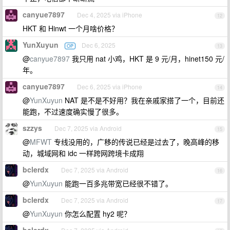
canyue7897
Dec 4, 2025 via iPhone
12
HKT 和 Hinwt 一个月啥价格？
YunXuyun
Dec 6, 2025
OP
13
@
canyue7897
我只用 nat 小鸡，HKT 是 9 元/月，hinet150 元/
年。
canyue7897
Dec 6, 2025 via iPhone
14
@
YunXuyun
NAT 是不是不好用？我在亲戚家搭了一个，目前还
能跑，不过速度确实慢了很多。
szzys
Dec 7, 2025 via Android
15
@
MFWT
专线没用的，广移的传说已经是过去了，晚高峰的移
动，城域网和 idc 一样跨网跨境卡成翔
bclerdx
Dec 7, 2025 via Android
16
@
YunXuyun
能跑一百多兆带宽已经很不错了。
bclerdx
Dec 7, 2025 via Android
17
@
YunXuyun
你怎么配置 hy2 呢？