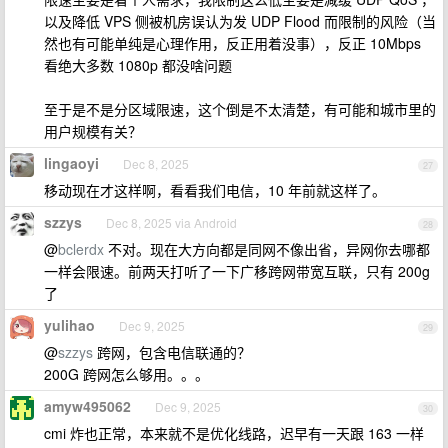
以及降低 VPS 侧被机房误认为发 UDP Flood 而限制的风险（当
然也有可能单纯是心理作用，反正用着没事），反正 10Mbps
看绝大多数 1080p 都没啥问题
至于是不是分区域限速，这个倒是不太清楚，有可能和城市里的
用户规模有关？
lingaoyi
Dec 8, 2025
27
移动现在才这样啊，看看我们电信，10 年前就这样了。
szzys
Dec 8, 2025 via Android
28
@
bclerdx
不对。现在大方向都是同网不像出省，异网你去哪都
一样会限速。前两天打听了一下广移跨网带宽互联，只有 200g
了
yulihao
Dec 9, 2025
29
@
szzys
跨网，包含电信联通的？
200G 跨网怎么够用。。。
amyw495062
Dec 9, 2025
30
cmi 炸也正常，本来就不是优化线路，迟早有一天跟 163 一样