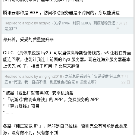
腾讯云那种是 BGP ，访问移动服务器是不跨网的，所以能满速
Replied to a topic by hxdyxd
关掉 IPv6、封禁 QUIC，到底是稳妥还
7 月 31
›
日
是摆烂？
都开着，妥妥的质量提升器
QUIC （具体来说是 hy2 ）可以当做高峰期备份线路，v6 让我在外面
能连回家，也能让我连上前面的 hy2 服务器。现在连海外服务器基本
上优先 v6 了，相当于可用 IP 比原来翻倍
Replied to a topic by winglight2016
之前总是看到有广告说提供“纯正家
7 月
›
22 日
庭 IP”代理，我一直搞不懂，到底谁会把自家 IP 卖出去啊？
* 被黑（或出厂就带黑的）安卓机顶盒
* 『玩游戏/做调查赚钱』的 APP ，免费服务的 APP
* 『算力赚钱』项目
* ......
各路『纯正家宽 IP 』，除非是自己拉线，否则完全有可能是此类来
源，没有做不到，只有想不到