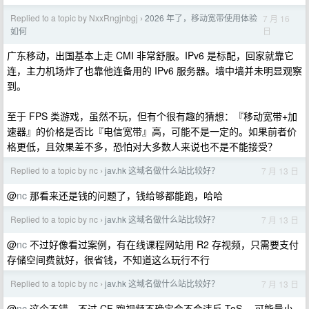
Replied to a topic by NxxRngjnbgj
2026 年了，移动宽带使用体验
7 月 16
›
日
如何
广东移动，出国基本上走 CMI 非常舒服。IPv6 是标配，回家就靠它
连，主力机场炸了也靠他连备用的 IPv6 服务器。墙中墙并未明显观察
到。
至于 FPS 类游戏，虽然不玩，但有个很有趣的猜想：『移动宽带+加
速器』的价格是否比『电信宽带』高，可能不是一定的。如果前者价
格更低，且效果差不多，恐怕对大多数人来说也不是不能接受？
Replied to a topic by nc
jav.hk 这域名做什么站比较好？
7 月 13 日
›
@
nc
那看来还是钱的问题了，钱给够都能跑，哈哈
Replied to a topic by nc
jav.hk 这域名做什么站比较好？
7 月 13 日
›
@
nc
不过好像看过案例，有在线课程网站用 R2 存视频，只需要支付
存储空间费就好，很省钱，不知道这么玩行不行
Replied to a topic by nc
jav.hk 这域名做什么站比较好？
7 月 13 日
›
@
nc
这个不错，不过 CF 跑视频不确定会不会违反 ToS ，可能量小