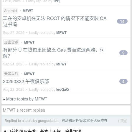
Oct 6, 2025 • Lastly replied by
Tzzj
Android
•
MFWT
现在的安卓机在无法 ROOT 的情况下还能安装 CA
14
证书吗
Sep 27, 2025 • Lastly replied by
MFWT
加密货币
•
MFWT
有部分 U 在钱包里因缺乏 Gas 费而进退两难，何
9
解？
Sep 24, 2025 • Lastly replied by
MFWT
天黑以后
•
MFWT
20250822 午夜俱乐部
4
Aug 22, 2025 • Lastly replied by
leoQaQ
More topics by MFWT
»
MFWT's recent replies
Replied to a topic by guoguobaba
移动机房托管带宽不达标咋办
1 天前
›
从目前的情况来看，基本上无解，除非加钱