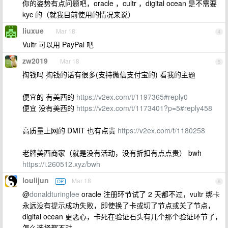
你的姿势有点问题吧，oracle ，cultr ，digital ocean 是不需要
kyc 的（就我目前使用的情况来说）
liuxue
Mar 18
4
Vultr 可以用 PayPal 吧
zw2019
Mar 18
5
掏钱吗 掏钱的话有很多(支持微信支付宝的) 看我的主题
便宜的 有美西的
https://v2ex.com/t/1197365#reply0
便宜 没有美西的
https://v2ex.com/t/1173401?p=5#reply458
高质量上网的 DMIT 也有点贵
https://v2ex.com/t/1180258
老牌美西商家（就是没有活动，没有折扣有点点贵） bwh
https://i.260512.xyz/bwh
loulijun
Mar 18
OP
6
@
donaldturinglee
oracle 注册环节试了 2 天都不过，vultr 绑卡
永远没有提示成功失败，即使换了卡或切了节点或关了节点，
digital ocean 更恶心，卡死在验证石头有几个那个验证环节了，
怎么选择都不对