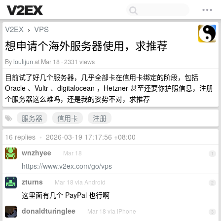
V2EX
VPS
›
想申请个海外服务器使用，求推荐
By
loulijun
at Mar 18 · 2331 views
目前试了好几个服务器，几乎全部卡在信用卡绑定的阶段，包括
Oracle 、Vultr 、digitalocean ，Hetzner 甚至还要你护照信息，注册
个服务器这么难吗，还是我的姿势不对，求推荐
服务器
信用卡
注册
16 replies
•
2026-03-19 17:17:56 +08:00
wnzhyee
Mar 18
1
https://www.v2ex.com/go/vps
zturns
Mar 18 via Android
2
这里面有几个 PayPal 也行啊
donaldturinglee
Mar 18 via iPhone
3