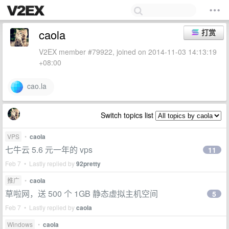
caola
打赏
V2EX member #79922, joined on 2014-11-03 14:13:19
+08:00
cao.la
Switch topics list
VPS
•
caola
七牛云 5.6 元一年的 vps
11
Feb 7 • Lastly replied by
92pretty
推广
•
caola
草啦网，送 500 个 1GB 静态虚拟主机空间
5
Feb 7 • Lastly replied by
caola
Windows
•
caola