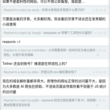
如果不是盈利性的网站，可以不用公安备案，我就是…
Replied to a topic by xsndz
好奇大家用的牙膏是什么牌子的？
6 月 30 日
›
只要是含氟的牙膏，大多都好用。但含氟的牙膏不适合还在发育期的
小孩使用
Replied to a topic by 3laugh
deepseek v4 用哪个工具性价比最高？
6 月 4 日
›
reasonix +1
Replied to a topic by martinMao
公司需要采购一批有历史交易记录的
5 月 29
›
日
钱包，大佬们有资源嘛
Tether 还会封账号？难道是在热钱包上的？
Replied to a topic by ddter
阿里云的 dns 解析要收钱了
5 月 25 日
›
现在的域名解析量都非常大，即使你的网址正常的访问量不大，是因
为大多数是 AI 爬虫在抓取，不渲染页面会导致你看不到基于 JS 统计
的访问量
Replied to a topic by byj66
racknerd 机房迁移后更换了新 IP，但网络
5 月 23
›
日
路由配置还是旧信息