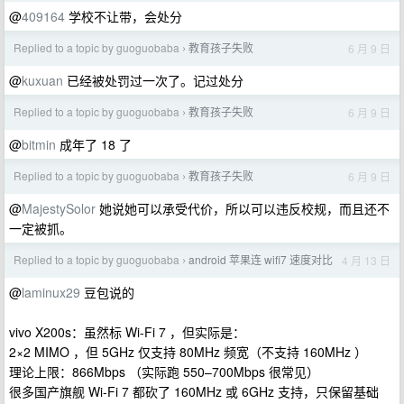
@
409164
学校不让带，会处分
Replied to a topic by guoguobaba
教育孩子失败
6 月 9 日
›
@
kuxuan
已经被处罚过一次了。记过处分
Replied to a topic by guoguobaba
教育孩子失败
6 月 9 日
›
@
bitmin
成年了 18 了
Replied to a topic by guoguobaba
教育孩子失败
6 月 9 日
›
@
MajestySolor
她说她可以承受代价，所以可以违反校规，而且还不
一定被抓。
Replied to a topic by guoguobaba
android 苹果连 wifi7 速度对比
4 月 13 日
›
@
laminux29
豆包说的
vivo X200s：虽然标 Wi-Fi 7 ，但实际是：
2×2 MIMO ，但 5GHz 仅支持 80MHz 频宽（不支持 160MHz ）
理论上限：866Mbps （实际跑 550–700Mbps 很常见）
很多国产旗舰 Wi-Fi 7 都砍了 160MHz 或 6GHz 支持，只保留基础