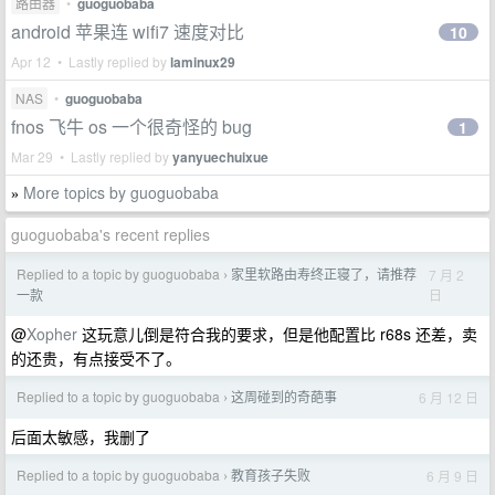
路由器
•
guoguobaba
android 苹果连 wifi7 速度对比
10
Apr 12 • Lastly replied by
laminux29
NAS
•
guoguobaba
fnos 飞牛 os 一个很奇怪的 bug
1
Mar 29 • Lastly replied by
yanyuechuixue
More topics by guoguobaba
»
guoguobaba's recent replies
Replied to a topic by guoguobaba
家里软路由寿终正寝了，请推荐
7 月 2
›
日
一款
@
Xopher
这玩意儿倒是符合我的要求，但是他配置比 r68s 还差，卖
的还贵，有点接受不了。
Replied to a topic by guoguobaba
这周碰到的奇葩事
6 月 12 日
›
后面太敏感，我删了
Replied to a topic by guoguobaba
教育孩子失败
6 月 9 日
›