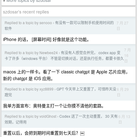
More topics by szdosar
»
szdosar's recent replies
Replied to a topic by senooo
有没有一款可以限制手机使用时间的
7 月 27
›
日
软件
iPhone 的话， [屏幕时间] 好像就是这个功能。
7 月
Replied to a topic by Newbee24
有没有人感觉合并完， codex app 变
›
16
卡了许多（windows 平台） 不管是切换对话，还是执行任务，都要卡很久
日
macos 上的一样卡。看了一下 classic chatgpt 是 Apple 芯片应用，
新的 chatgpt 是 iOS 应用。
Replied to a topic by xyz8899
GPT 今天早上又重置了，可惜昨天没
6 月 29
›
日
蹬完
我单方面宣布：奥特曼主打一个让你摸不清他的套路。
Replied to a topic by voidGhost
Codex 送了一次主动重置， 30 天有
6 月 13
›
日
效期，记得用
重置以后，会把到期时间重置到七天后？￼