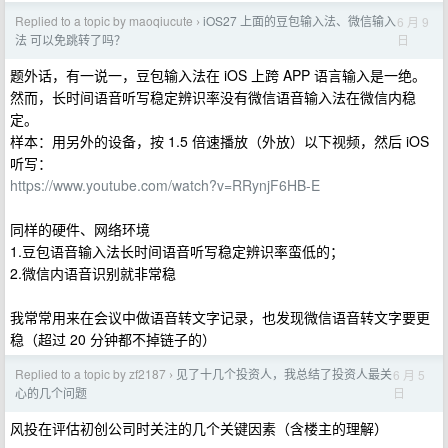
Replied to a topic by maoqiucute
iOS27 上面的豆包输入法、微信输入
6 月 9
›
日
法 可以免跳转了吗？
题外话，有一说一，豆包输入法在 iOS 上跨 APP 语言输入是一绝。
然而，长时间语音听写稳定辨识率没有微信语音输入法在微信内稳
定。
样本：用另外的设备，按 1.5 倍速播放（外放）以下视频，然后 iOS
听写：
https://www.youtube.com/watch?v=RRynjF6HB-E
同样的硬件、网络环境
1.豆包语音输入法长时间语音听写稳定辨识率蛮低的；
2.微信内语音识别就非常稳
我常常用来在会议中做语音转文字记录，也发现微信语音转文字要更
稳（超过 20 分钟都不掉链子的）
Replied to a topic by zf2187
见了十几个投资人，我总结了投资人最关
6 月 5
›
日
心的几个问题
风投在评估初创公司时关注的几个关键因素（含楼主的理解）