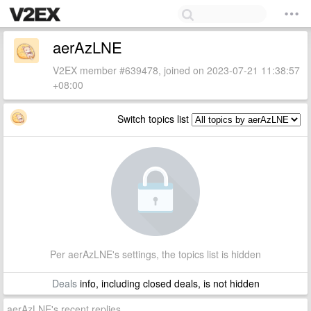
aerAzLNE
V2EX member #639478, joined on 2023-07-21 11:38:57
+08:00
Switch topics list
Per aerAzLNE's settings, the topics list is hidden
Deals
info, including closed deals, is not hidden
aerAzLNE's recent replies