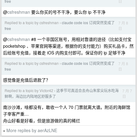
日
free
@
csfreshman
要么你买的号不干净，要么你 ip 不干净
Replied to a topic by csfreshman
claude code ios 订阅突然变成了
7 月 8
›
日
free
@
csfreshman
#8 一个非国区账号，用相对靠谱的途径（比如支付宝
pocketshop 、苹果官网等渠道，根据你的支付能力）购买礼品卡，然
后给账号充值，接着走 iOS 内购支付即可。保证你的 ip 足够干净
Replied to a topic by csfreshman
claude code ios 订阅突然变成了
7 月 8
›
日
free
感觉像是充值后退款了？
Replied to a topic by Victor42
这季节可真适合去舟山朱家尖玩水吃海
7 月 7
›
日
鲜啊，海边比内陆地区舒服多了
南沙沙滩，啥都没有，敢收一个人 70 门票就离大谱。附近的海鲜馆
子宰客严重…
舟山好看是好看，但是旅游做的真的稀烂
More replies by aerAzLNE
»