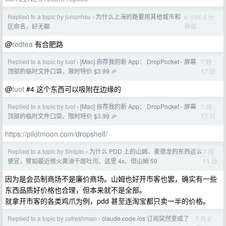
Replied to a topic by jununhsu
为什么上海的路要用其他城市和
6 小时 0 分
›
钟前
区命名，好无聊
@
redtea
有合肥路
Replied to a topic by tuot
[Mac] 自荐我的新 App： DropPocket - 屏幕
7 月
›
17 日
顶部的临时文件口袋，限时特价 $3.99 🎉
@
tuot
#4 这个东西可以吸附在边缘的
Replied to a topic by tuot
[Mac] 自荐我的新 App： DropPocket - 屏幕
7 月
›
17 日
顶部的临时文件口袋，限时特价 $3.99 🎉
https://pilotmoon.com/dropshelf/
Replied to a topic by Smipto
为什么 PDD 上的山姆、麦德龙的东西这么
7 月
›
11 日
便宜，譬如最近很火黄油千层吐司、这里 4x、但山姆 59
因为是会员制商场不是廉价商场。山姆也好开市客也罢，确实有一些
东西品质好价格也合理，但本来就不是全部。
就拿开市客的各类鸡爪为例，pdd 甚至连淘宝都只卖一半的价格。
Replied to a topic by csfreshman
claude code ios 订阅突然变成了
7 月 8
›