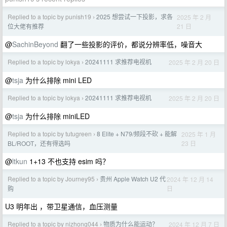
Replied to a topic by punish19
2025 想尝试一下投影，求各
2025 年 2 月
›
21 日
位大佬有推荐
@
SachinBeyond
翻了一些投影的评价，都说分辨率低，噪音大
Replied to a topic by lokya
20241111 求推荐电视机
2025 年 2 月 20 日
›
@
tsja
为什么排除 mini LED
Replied to a topic by lokya
20241111 求推荐电视机
2025 年 2 月 20 日
›
@
tsja
为什么排除 miniLED
Replied to a topic by tutugreen
8 Elite + N79/频段不砍 + 能解
2025 年 1 月
›
23 日
BL/ROOT，还有得选吗
@
ltkun
1+13 不也支持 esim 吗？
Replied to a topic by Journey95
贵州 Apple Watch U2 代
2024 年 12 月 14
›
日
购
U3 明年出 ，带卫星通信，血压测量
Replied to a topic by nizhong044
物质为什么能运动？
2024 年 12 月 7 日
›