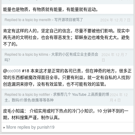
能量也是物质，有物质就有能量，有能量就有运动。
Replied to a topic by mereith
写开源项目被骂了
2024 年 12 月 7 日
›
肯定有这样的人的，坚定自己的信念，尽量不要被他们影响。现实中
再先进的文明社会，也会有罪恶发生；耶稣身边也难免有尤大。避免
不了的。
Replied to a topic by kilims
大家的小区有成立业主委员会
2024 年 12 月 7
›
日
吗？
@
ccc008
#18 本来这才是正常的各司已责，但在神奇的地方，很多正
常的东西都被魔改得面目全非。只要有利益，就一定有自私的人找到/
创造漏洞来掠夺，没有有效监管，也不可能有效的监管。
Replied to a topic by notifier
求推荐几个 YouTube 上高质量的博
2024 年 12
›
月 4 日
主，数码/IT/景色/剧集等等各种
皮毛小知識： 介绍实用或时下热点的冷门小知识，10 分钟不到的一
期，材料搜集严谨，制作认真。
More replies by punish19
»