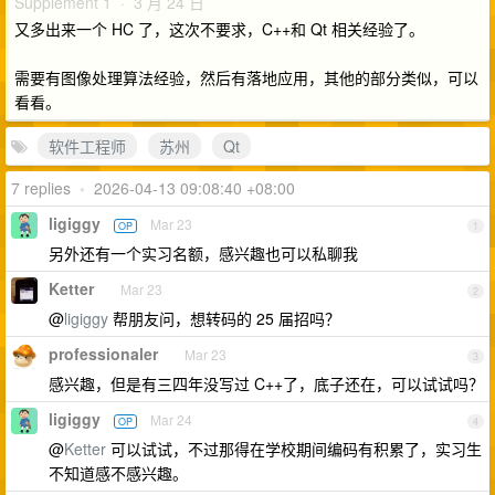
Supplement 1 · 3 月 24 日
又多出来一个 HC 了，这次不要求，C++和 Qt 相关经验了。
需要有图像处理算法经验，然后有落地应用，其他的部分类似，可以
看看。
软件工程师
苏州
Qt
7 replies
•
2026-04-13 09:08:40 +08:00
ligiggy
Mar 23
OP
1
另外还有一个实习名额，感兴趣也可以私聊我
Ketter
Mar 23
2
@
ligiggy
帮朋友问，想转码的 25 届招吗？
professionaler
Mar 23
3
感兴趣，但是有三四年没写过 C++了，底子还在，可以试试吗？
ligiggy
Mar 24
OP
4
@
Ketter
可以试试，不过那得在学校期间编码有积累了，实习生
不知道感不感兴趣。