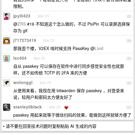
限制。
jpyl0423
Mar 25
27
@
ZRS
#16 不知道这个怎么做的，不过 PixPin 可以录屏选择保
存为 gif
j717273419
Mar 25
28
那我歪个楼，V2EX 啥时候支持 PassKey @
Livid
lxc404
Mar 25
29
自从 passkey 可以保存在软件中进行同步感觉安全性也就那
样，还不如传统 TOTP 的 2FA 来的方便
wolonggl
Mar 25
30
从使用来看，我现在用 bitwarden 保存 passkey ，对登录来
说，较用户和密码太方便友好了
stanley0black
Mar 25
1
31
passkey 用起来就等于微信扫码的效果，能做到这样就够方便了
• 请不要在回答技术问题时复制粘贴 AI 生成的内容