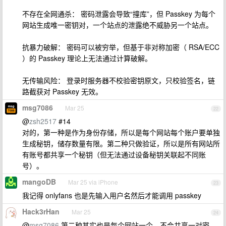
不存在全网通杀： 密码泄露会导致“撞库”，但 Passkey 为每个
网站生成唯一密钥对，一个站点的泄露绝不威胁另一个站点。
抗暴力破解： 密码可以被穷举，但基于非对称加密（ RSA/ECC
）的 Passkey 理论上无法通过计算破解。
无传输风险： 登录时服务器不校验密钥原文，只校验签名，链
路截获对 Passkey 无效。
msg7086
Mar 25
22
@
zsh2517
#14
对的，第一种是作为身份存储，所以是每个网站每个账户要单独
生成秘钥，储存数量有限。第二种只做验证，所以是所有网站所
有账号都共享一个秘钥（但无法通过设备秘钥关联起不同账
号）。
mangoDB
Mar 25 via iPhone
23
我记得 onlyfans 也是先输入用户名然后才能调用 passkey
Hack3rHan
Mar 25
24
@
msg7086
第二种其实也是每个网站一个，不会共享一对密