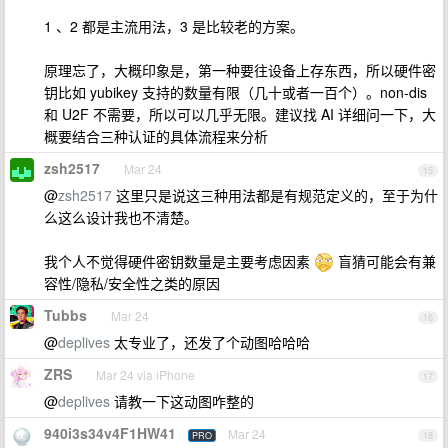
1 、2 都是主流用法，3 是比较老的方案。
原理忘了，大概印象是，第一种要往设备上存东西，所以硬件密
钥比如 yubikey 支持的数量有限（几十或者一百个）。non-dis
和 U2F 不需要，所以可以几乎无限。建议找 AI 详细问一下，大
概要结合三种认证的具体流程来分析
zsh2517
Mar 24
15
@
zsh2517
这里只是说这三种用法都是有规范定义的，至于为什
么这么设计我也不清楚。
我个人不觉得硬件密钥数量是主要考虑因素
盲猜可能会有兼
容性/隐私/安全性之类的原因
Tubbs
Mar 24
16
@
deplives
太专业了，还发了个动图哈哈哈
ZRS
Mar 24 via iPhone
17
@
deplives
请教一下这动图咋整的
940i3s34v4F1HW41
Mar 24
PRO
18