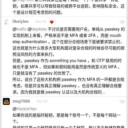
钥，如果共享可以导致轻易的被跨平台追踪，影响隐私安全，这
个是设计规范考虑到的问题。
likelylee
Mar 25
1
25
@
traffic
@
deplives
不讨论是否需要用户名，单纯从 passkey 的
实现机制上来看，严格来说不是 MFA 或者 2FA ，而是 muulti-
step authentication ，这个在部分合规场景下是被要求禁止的，
这也就是为什么很多大型机构面对复杂合规的时候会尽可能的按
照没风险的方案来执行。
但是，passkey 作为 something you hava ，和 OTP 联用的时
候也不是 MFA ，但如果和密码联用虽然是传统意义的 MFA ，
只是就没有了 passkey 的优势了。
所以，说白了这些大机构把 passkey 作为 MFA 的一环都是合规
考虑，但是并没有真正理解 passkey ，也没有真正理解合规要
求。因为我就是做 passkey 认证以及大机构合规的...
msg7086
Mar 25
26
@
Hack3rHan
如果你说的是临时秘钥，那是每个账号一个，不是每个网站一
个。
我说的共享一个秘钥是说只有一个主秘钥，所以不会有储存数量