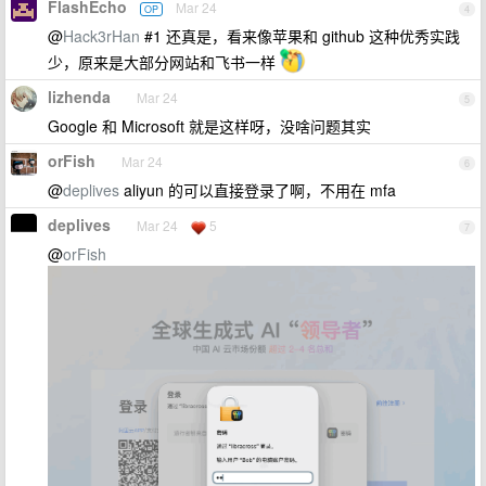
FlashEcho
Mar 24
OP
4
@
Hack3rHan
#1 还真是，看来像苹果和 github 这种优秀实践
少，原来是大部分网站和飞书一样
lizhenda
Mar 24
5
Google 和 Microsoft 就是这样呀，没啥问题其实
orFish
Mar 24
6
@
deplives
aliyun 的可以直接登录了啊，不用在 mfa
deplives
Mar 24
5
7
@
orFish