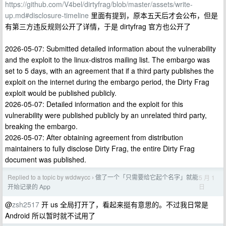
https://github.com/V4bel/dirtyfrag/blob/master/assets/write-
up.md#disclosure-timeline
里面有提到，原本五天后才会公布，但是
有第三方违反规则公开了详情，于是 dirtyfrag 官方也公开了
2026-05-07: Submitted detailed information about the vulnerability
and the exploit to the linux-distros mailing list. The embargo was
set to 5 days, with an agreement that if a third party publishes the
exploit on the internet during the embargo period, the Dirty Frag
exploit would be published publicly.
2026-05-07: Detailed information and the exploit for this
vulnerability were published publicly by an unrelated third party,
breaking the embargo.
2026-05-07: After obtaining agreement from distribution
maintainers to fully disclose Dirty Frag, the entire Dirty Frag
document was published.
Replied to a topic by wddwycc
做了一个「只需要给它起个名字」就能
5 月 1
›
日
开始记录的 App
@
zsh2517
开 us 全局打开了，看起来挺有意思的。不过我日常是
Android 所以暂时就不试用了