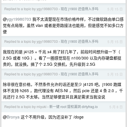
Replied to a topic by ygy19980703
现在 j1900 还值得入手吗
5 月 15 日
›
@
ygy19980703
我不太清楚现在市场价格咋样，不过做软路由单口感
觉有点局限，虽然 vlan 或者是旁路接法也能用，但是感觉不如多口方
便
Replied to a topic by ygy19980703
现在 j1900 还值得入手吗
5 月 15 日
›
我现在的是 j4125 + 千兆 x4 用了好几年了，前段时间想升级一下（
2.5G 或者 10G ）。看了一圈感觉现在 n100/300 以及内存硬盘都挺
贵的，就没换。搞了个 2.5G 交换机，先升级到 2.5G
Replied to a topic by ygy19980703
现在 j1900 还值得入手吗
5 月 15 日
›
除非很在意价格，不然条件允许的话还是至少 j4125 吧。j1900 跑媒
体不支持 h265 ，跑代理没有 AES-NI ，然后 pcie 还是 4 条 2.0 ，千
兆还行 2.5G 不太够。当然足够便宜并且满足需求当我没说
Replied to a topic by miyuki
新一键 root 提权漏洞 dirtyfrag.io
5 月 8 日
›
@
Bronya
这个不用升级，因为还没补丁 /doge