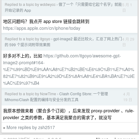
Replied to a topic by wddwycc
做了一个「只需要给它起个名字」就能
5 月 1
›
日
开始记录的 App
地区问题吗？我点开 app store 链接会跳转到
https://apps.apple.com/cn/iphone/today
Replied to a topic by itgoyo
gpt-image2 最近比较火，汇总了网上热门
4 月 29
›
日
的 599 个提示词附带效果图
好多对不上的，比如
https://github.com/itgoyo/awesome-gpt-
image2-prompt#164-
%E7%99%BD%E9%AA%A8%E7%B2%BE%E6%9C%B1%E7%A0%
82%E7%82%B9%E9%A2%9D%E5%8A%A8%E4%BA%BA%E7%9E
%AC%E9%97%B4
Replied to a topic by NowTime
Clash Config Store: 一个管理
4 月
›
19 日
Mihomo/Clash 配置的编排与安全分发的工具
我原本想做来着（聚合多个订阅），后来发现 proxy-provider 、rule-
provider 之类的参数，基本满足我聚合的需求了，就没写
More replies by zsh2517
»