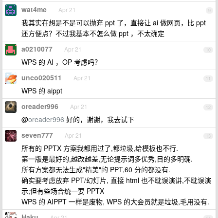
wat4me
Apr 21
9
我其实在想是不是可以抛弃 ppt 了，直接让 ai 做网页，比 ppt
还方便点？不过我基本不怎么做 ppt ，不太确定
a0210077
Apr 21
10
WPS 的 AI ，OP 考虑吗？
unco020511
Apr 21
11
WPS 的 aippt
oreader996
Apr 21
12
@
oreader996
好的，谢谢，我去试下
seven777
Apr 21
13
所有的 PPTX 方案我都用过了,都垃圾,给模板也不行.
第一版是最好的,越改越差,无论提示词多优秀,目的多明确.
所有方案都无法生成"精美"的 PPT,60 分的都没有.
确实要考虑放弃 PPT/幻灯片, 直接 html 也不耽误演讲,不耽误演
示;但有些场合统一要 PPTX
WPS 的 AIPPT 一样是废物, WPS 的大会员就是垃圾,毛用没有.
Haku
Apr 21