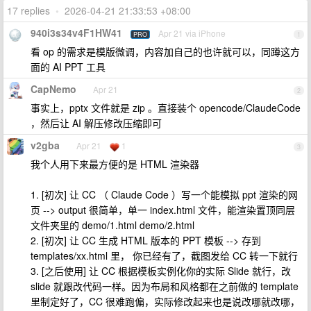
17 replies
•
2026-04-21 21:33:53 +08:00
940i3s34v4F1HW41
Apr 21 via iPhone
PRO
1
看 op 的需求是模版微调，内容加自己的也许就可以，同蹲这方
面的 AI PPT 工具
CapNemo
Apr 21
2
事实上，pptx 文件就是 zip 。直接装个 opencode/ClaudeCode
，然后让 AI 解压修改压缩即可
v2gba
Apr 21
1
3
我个人用下来最方便的是 HTML 渲染器
1. [初次] 让 CC （ Claude Code ）写一个能模拟 ppt 渲染的网
页 --> output 很简单，单一 index.html 文件，能渲染置顶同层
文件夹里的 demo/1.html demo/2.html
2. [初次] 让 CC 生成 HTML 版本的 PPT 模板 --> 存到
templates/xx.html 里， 你已经有了，截图发给 CC 转一下就行
3. [之后使用] 让 CC 根据模板实例化你的实际 Slide 就行，改
slide 就跟改代码一样。因为布局和风格都在之前做的 template
里制定好了，CC 很难跑偏，实际修改起来也是说改哪就改哪，