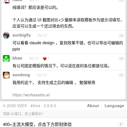
14
纯填词？那应该是可以的。
个人认为通过 UI 截图对比+少量脚本读取模板作为提示词填写，
应该可以生成一个还过得去的东西。
sunbigfly
Apr 21
15
可以看看 claude design ，复刻效果不错，也可以导出可编辑的
pptx
bbao
Apr 21
1
16
有公司固定模版的情况下，可以说在座的各位都是垃圾。
sundong
Apr 21
17
我用的这个， 支持生成之后的编辑 ， 勉强够用
https://workassets.ai/
© 2026 V2EX · 49ms · 3.9.8.5
About
·
Language
顶级 AI 接口，史上最低价！
›
400+主流大模型，点击下方即刻体验