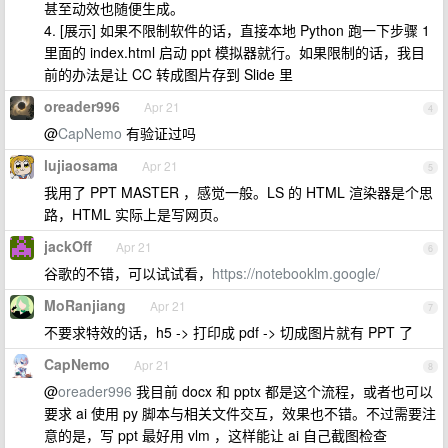
甚至动效也随便生成。
4. [展示] 如果不限制软件的话，直接本地 Python 跑一下步骤 1
里面的 index.html 启动 ppt 模拟器就行。如果限制的话，我目
前的办法是让 CC 转成图片存到 Slide 里
oreader996
Apr 21
4
@
CapNemo
有验证过吗
lujiaosama
Apr 21
5
我用了 PPT MASTER ，感觉一般。LS 的 HTML 渲染器是个思
路，HTML 实际上是写网页。
jackOff
Apr 21
6
谷歌的不错，可以试试看，
https://notebooklm.google/
MoRanjiang
Apr 21
7
不要求特效的话，h5 -> 打印成 pdf -> 切成图片就有 PPT 了
CapNemo
Apr 21
8
@
oreader996
我目前 docx 和 pptx 都是这个流程，或者也可以
要求 ai 使用 py 脚本与相关文件交互，效果也不错。不过需要注
意的是，写 ppt 最好用 vlm ，这样能让 ai 自己截图检查