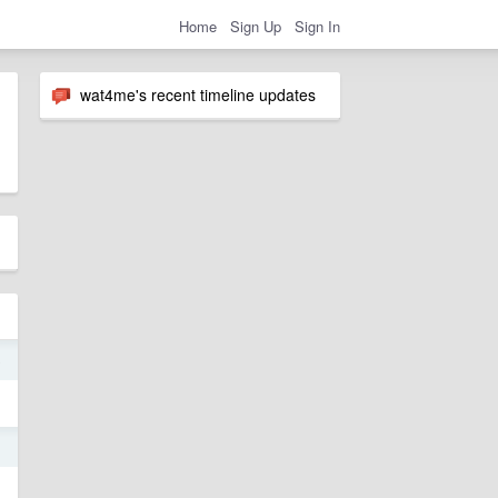
Home
Sign Up
Sign In
wat4me's recent timeline updates
o
1