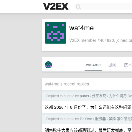
wat4me
V2EX member #404820, joined on
wat4me
提问
技术
wat4me's recent replies
Replied to a topic by
puras
分享发现
为什么调用 De
›
›
这都 2026 年 8 月份了，为什么还能有这种问题，
Replied to a topic by
DeYiAo
服务器
昇腾 怎么感
›
›
销售吹牛大家应该都遇到过，最后研发兜底，至