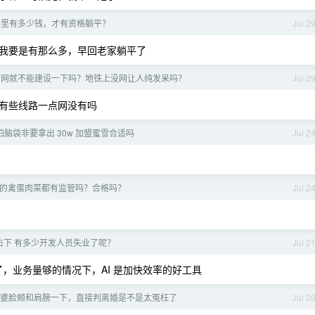
手里有多少钱，才有资格躺平？
Jul 2
我要是有那么多，早回老家躺平了
的网就不能建设一下吗？地铁上没网让人纯发呆吗？
Jul 2
有些线路一点网没有吗
拍脑袋非要拿出 30w 加盟蜜雪合适吗
Jul 2
的禽蛋肉菜都有监管吗？合格吗？
Jul 2
冲击下 有多少开发人员失业了呢？
Jul 2
了，业务量够的情况下，AI 是加快效率的好工具
婆脸颊和肩膀一下，直接判离婚是不是太冤枉了
Jul 2