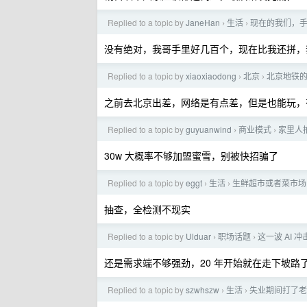
Replied to a topic by
JaneHan
生活
现在的我们，
›
›
没有绝对，我哥手里好几百个，现在比我还拼，
Replied to a topic by
xiaoxiaodong
北京
北京地铁
›
›
之前去北京出差，网络是有点差，但是也能玩，
Replied to a topic by
guyuanwind
商业模式
家里人
›
›
30w 大概率不够加盟蜜雪，别被快招骗了
Replied to a topic by
eggt
生活
生鲜超市或者菜市场
›
›
抽查，全检测不现实
Replied to a topic by
Ulduar
职场话题
这一波 AI 
›
›
还是需求端不够强劲，20 年开始就在走下坡路
Replied to a topic by
szwhszw
生活
失业期间打了老
›
›