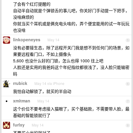
了会有个红灯提醒的
自动半自动就是个弹锁舌的事儿吧，你关好门手动提一下把手，
没啥麻烦的
你就当买个耳机或是俩充电头啥的，弄个便宜能用的试一年玩玩
也没啥
linkopeneyes
May 14
5
没有必要接生态，除了远程开关门我是想不到任何门的场景，如
果要远程看门口，不如上摄像头
5,600 也没什么好的门锁，怎么也得 1000 往上吧
人脸还是实用的我爸妈这个年纪指纹都很浅了，没人脸只能输密
码
rrubick
May 14 via iPhone
6
我怕自动解锁了，就买的半自动
xmitman
May 14
7
这个价位不要考虑接入猫眼了，买个基础款，不需要带人脸，最
基础的智能锁就行了
furlxy
May 14
8
不要买小米的就对了