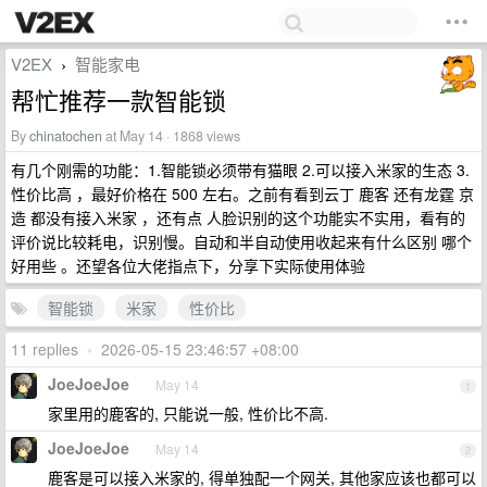
V2EX
智能家电
›
帮忙推荐一款智能锁
By
chinatochen
at May 14 · 1868 views
有几个刚需的功能：1.智能锁必须带有猫眼 2.可以接入米家的生态 3.
性价比高 ，最好价格在 500 左右。之前有看到云丁 鹿客 还有龙霆 京
造 都没有接入米家 ，还有点 人脸识别的这个功能实不实用，看有的
评价说比较耗电，识别慢。自动和半自动使用收起来有什么区别 哪个
好用些 。还望各位大佬指点下，分享下实际使用体验
智能锁
米家
性价比
11 replies
•
2026-05-15 23:46:57 +08:00
JoeJoeJoe
May 14
1
家里用的鹿客的, 只能说一般, 性价比不高.
JoeJoeJoe
May 14
2
鹿客是可以接入米家的, 得单独配一个网关, 其他家应该也都可以