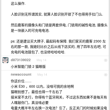
这么操作.
人脸识别无所谓其实, 就算人脸识别开锁了不也得用手拉门么.
然后鹿客的摄像头和门锁是两套供电, 门锁用的碱性电池, 摄像头
是一块嵌入的可充电电池.
ps: 还是建议买大牌子, 最起码有保障. 我们家买的鹿客 2300 左
右的那一款, 我媳妇比价之后从线下店买的, 用了四年左右吧, 可
充电的电池鼓包了, 也没修哈哈哈哈.
d873139022
May 14
3
小米智能门锁 2 猫眼版
newaccount
May 14
4
你这价位……
小米 E30 ，600 以内，没啥可挑的余地啊
猫眼别想了，最低也得一千左右了
接米家不太行，你得有个蓝牙网关，不过这东西如果不是每天有
人瞎敲你门，真没啥必要
电量大概半年左右换一次电池？忘了，反正关门的时候如果没电