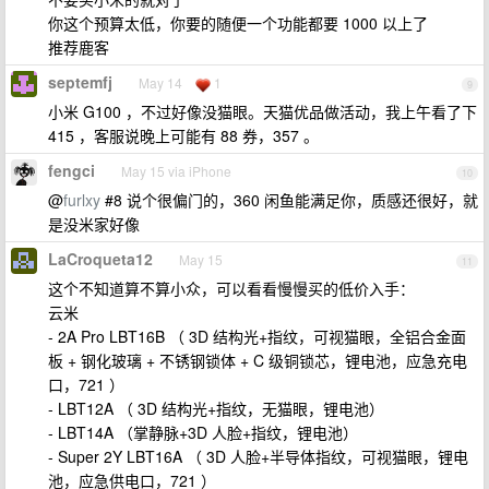
你这个预算太低，你要的随便一个功能都要 1000 以上了
推荐鹿客
septemfj
May 14
1
9
小米 G100 ，不过好像没猫眼。天猫优品做活动，我上午看了下
415 ，客服说晚上可能有 88 券，357 。
fengci
May 15 via iPhone
10
@
furlxy
#8 说个很偏门的，360 闲鱼能满足你，质感还很好，就
是没米家好像
LaCroqueta12
May 15
11
这个不知道算不算小众，可以看看慢慢买的低价入手：
云米
- 2A Pro LBT16B （ 3D 结构光+指纹，可视猫眼，全铝合金面
板 + 钢化玻璃 + 不锈钢锁体 + C 级铜锁芯，锂电池，应急充电
口，721 ）
- LBT12A （ 3D 结构光+指纹，无猫眼，锂电池）
- LBT14A （掌静脉+3D 人脸+指纹，锂电池）
- Super 2Y LBT16A （ 3D 人脸+半导体指纹，可视猫眼，锂电
池，应急供电口，721 ）