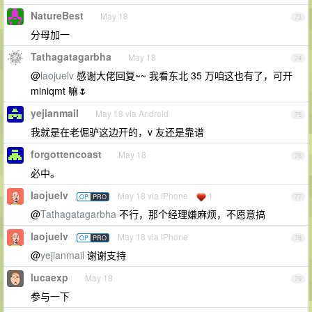
NatureBest
May 18
73
分母加一
Tathagatagarbha
May 18
74
@
laojuelv
感谢大佬回复~~ 我看东北 35 万咱这也有了，可开
miniqmt 嘛🌷
yejianmail
May 18 via Android
75
我就是在老倔驴这边开的，v 友还是靠谱
forgottencoast
May 18
76
必中。
laojuelv
May 18 via iPhone
1
OP
PRO
77
@
Tathagatagarbha
不行，那个经理嫌麻烦，不愿意搞
laojuelv
May 18 via iPhone
OP
PRO
78
@
yejianmail
谢谢支持
lucaexp
May 18
79
参与一下