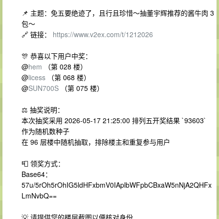
📌 主题：免五要绝迹了，且行且珍惜～抽董宇辉推荐的酱牛肉 3
包～
🔗 链接：
https://www.v2ex.com/t/1212026
🎊 恭喜以下用户中奖：
@
hem
（第 028 楼）
@
licess
（第 068 楼）
@
SUN700S
（第 075 楼）
⚖️ 抽奖说明：
本次抽奖采用 2026-05-17 21:25:00 排列五开奖结果 `93603`
作为随机数种子
在 96 层楼中随机抽取，排除楼主和重复参与用户
📮 领奖方式：
Base64：
57u/5rOh5rOhIG5ldHFxbmV0IAplbWFpbCBxaW5nNjA2QHFx
LmNvbQ==
💡 请提供您的楼层截图以便核对身份