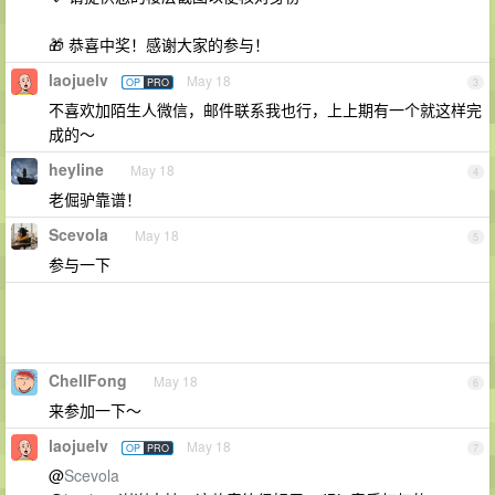
🎁 恭喜中奖！感谢大家的参与！
laojuelv
May 18
OP
PRO
3
不喜欢加陌生人微信，邮件联系我也行，上上期有一个就这样完
成的～
heyline
May 18
4
老倔驴靠谱！
Scevola
May 18
5
参与一下
ChellFong
May 18
6
来参加一下～
laojuelv
May 18
OP
PRO
7
@
Scevola