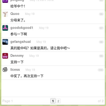
95
给爷中个！
Quoo
May 19
96
分母来了。
goodokgood1
May 19
97
参与一下啊
gefangshuai
May 19
98
真的能中吗？如果是真的，请让我中吧～
Dennmy
May 19
99
支持一下
licess
May 19
100
中奖了，再次支持一下
Page 1
1
of 2
2