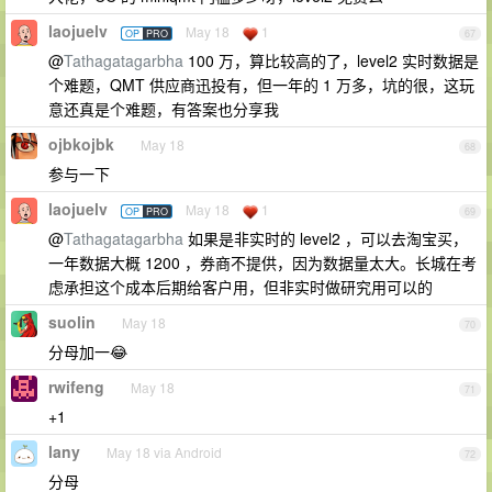
laojuelv
May 18
1
OP
PRO
67
@
Tathagatagarbha
100 万，算比较高的了，level2 实时数据是
个难题，QMT 供应商迅投有，但一年的 1 万多，坑的很，这玩
意还真是个难题，有答案也分享我
ojbkojbk
May 18
68
参与一下
laojuelv
May 18
1
OP
PRO
69
@
Tathagatagarbha
如果是非实时的 level2 ，可以去淘宝买，
一年数据大概 1200 ，券商不提供，因为数据量太大。长城在考
虑承担这个成本后期给客户用，但非实时做研究用可以的
suolin
May 18
70
分母加一😂
rwifeng
May 18
71
+1
lany
May 18 via Android
72
分母