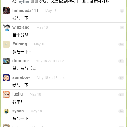
@
heyline
谢谢支持，这款音箱很好用，JBL 音质杠杠的
hehedada111
May 18
8
参与一下
willxiang
May 18
9
当个分母
Ealrang
May 18
10
参与一下~
dobetter
May 18 via iPhone
11
赞，参与活动
sanebow
May 18 via iPhone
12
参与一下
juzilu
May 18
13
我来！
zyscn
May 18
14
参与一下