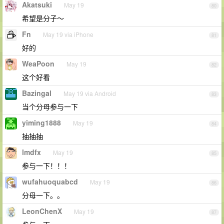
Akatsuki
May 19
80
希望是分子～
Fn
May 19 via iPhone
81
好的
WeaPoon
May 19
82
这个好看
Bazingal
May 19 via Android
83
当个分母参与一下
yiming1888
May 19
84
抽抽抽
lmdfx
May 19
85
参与一下！！！
wufahuoquabcd
May 19
86
分母一下。。
LeonChenX
May 19
87