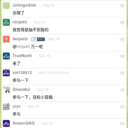
Johngodme
May 18
52
办理了
ninja43
May 18
53
我觉得是抽不到我的
laojuelv
May 18
OP
PRO
54
@
ninja43
万一呢
TrueNorth
May 18
55
来了
xm130812
May 18 via Android
56
参与一下
Dreamful
May 18
57
参与一下，目标小音箱
yryc
May 18
58
参与
AnsonQAQ
May 18
59