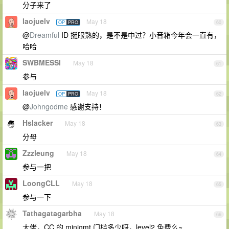
分子来了
laojuelv
May 18
OP
PRO
60
@
Dreamful
ID 挺眼熟的，是不是中过？小音箱今年会一直有，
哈哈
SWBMESSI
May 18
61
参与
laojuelv
May 18
OP
PRO
62
@
Johngodme
感谢支持！
Hslacker
May 18
63
分母
Zzzleung
May 18
64
参与一把
LoongCLL
May 18
65
参与一下
Tathagatagarbha
May 18
66
大佬，CC 的 miniqmt 门槛多少呀，level2 免费么~