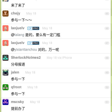
来了来了
chejy
May 18
45
参与一下～～
laojuelv
May 18
OP
PRO
46
@
talang
是的，要么有一定门槛
laojuelv
May 18
OP
PRO
47
@
yixiantianchou
对的，万一呢
SherlockHolmes2
May 18 via iPhone
48
分母报道
jalen
May 18
49
参与一下
qfroot
May 18
50
参与一下
mscsky
May 18
51
提前办了