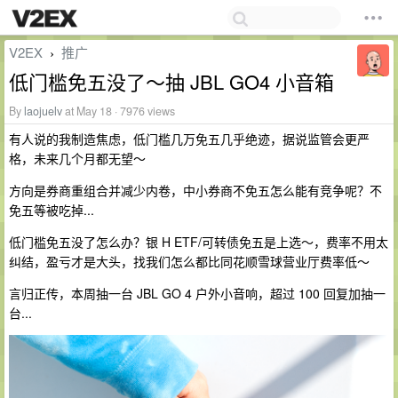
V2EX
推广
›
低门槛免五没了～抽 JBL GO4 小音箱
By
laojuelv
at May 18 · 7976 views
有人说的我制造焦虑，低门槛几万免五几乎绝迹，据说监管会更严
格，未来几个月都无望～
方向是券商重组合并减少内卷，中小券商不免五怎么能有竞争呢？不
免五等被吃掉...
低门槛免五没了怎么办？银 H ETF/可转债免五是上选～，费率不用太
纠结，盈亏才是大头，找我们怎么都比同花顺雪球营业厅费率低～
言归正传，本周抽一台 JBL GO 4 户外小音响，超过 100 回复加抽一
台...