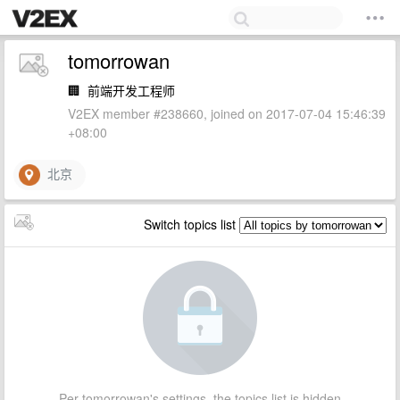
tomorrowan
🏢
前端开发工程师
V2EX member #238660, joined on 2017-07-04 15:46:39
+08:00
北京
Switch topics list
Per tomorrowan's settings, the topics list is hidden