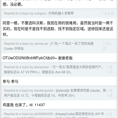
德。没必要。
Replied to a topic by luckyjoe
扫地机器人求推荐
7 月 6 日
›
同意一楼，不要选科沃斯，我现在用的很难用，虽然我当时是一两千
买的，现在时是不是找不到选取、找不到指定区域。送修回来还是这
样。
Replied to a topic by JarvisLee
[7 月] 一个真正一目了然的自建
7 月 2
›
日
Codex 中转站
OTUwODI2N0BnbWFpbC5jb20= 谢谢老板
Replied to a topic by daxiaolian
“万一免五”股票基金大笑脸低佣开户，
7 月
›
1 日
抽鼠标迈从 A7 V3 PRO+；键盘迈从 Ace 68 V2。
参与 参与
Replied to a topic by xiaofangcode
[bytecat]v 友赛博领鸡蛋 claude，新
7 月
›
1 日
用户留言送 10 刀，十楼抽奖还送 10，中奖率 20%
鸡蛋我 也来了，id: 11437
Replied to a topic by qili36585009
[HappyCode] 稳定高性价比 API 中
6 月
›