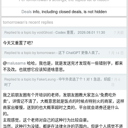
Deals
info, including closed deals, is not hidden
tomorrowan's recent replies
Replied to a topic by voidGhost
Codex 重置， 2026.08.01 11:30
7 天前
›
今天又重置了吧？
Replied to a topic by tomorrowan
这下 ChatGPT 更像人类了。
7 月 14 日
›
@
malusama
哈哈，我也是，就是发送完才发现有一些错别字，都来
不及改。也就想它应该知道啥意思。
Replied to a topic by FakerLeung
中午外卖选了个 1 对 1 急送，却超
7 月 6
›
日
时了
我之前朋友圈有个开培训的老师，发朋友圈教大家怎么“免费吃外
卖”，详情记不清了，大概意思就是饭点的时候点特别火的商家，这样
商家出餐慢，送到的也大概率超时之类的，平台就会退券还是什么
的。
主观感觉，这个老师对自己的这种行为比较自豪。
当然，这种行为没错，都是在法律允许的范围内，但是个人感觉不道