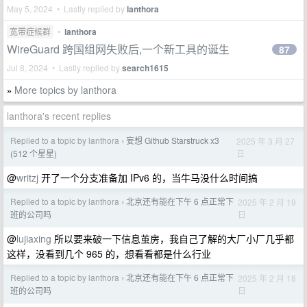
May 5, 2024 • Lastly replied by
lanthora
宽带症候群
•
lanthora
WireGuard 跨国组网失败后,一个新工具的诞生
87
Jul 8, 2024 • Lastly replied by
search1615
More topics by lanthora
»
lanthora's recent replies
Replied to a topic by lanthora
妄想 Github Starstruck x3
2025 年 3 月 27
›
日
(512 个星星)
@
writzj
开了一个分支准备加 IPv6 的，当牛马没什么时间搞
Replied to a topic by lanthora
北京还有能在下午 6 点正常下
2025 年 2 月 19
›
日
班的公司吗
@
lujiaxing
所以要来破一下信息茧房，我自己了解的大厂小厂几乎都
这样，没看到几个 965 的，想看看都是什么行业
Replied to a topic by lanthora
北京还有能在下午 6 点正常下
2025 年 2 月 18
›
日
班的公司吗