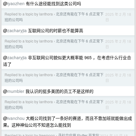
@
iyaozhen
有什么途径能找到这类公司吗
Replied to a topic by lanthora
北京还有能在下午 6 点正常下
2025 年 2 月 18
›
日
班的公司吗
@
zacharyjia
互联网公司的时薪也不能算高
Replied to a topic by lanthora
北京还有能在下午 6 点正常下
2025 年 2 月 18
›
日
班的公司吗
@
zacharyjia
非互联网公司貌似更大概率能 965 ，在考虑什么行业合
适了
Replied to a topic by lanthora
北京还有能在下午 6 点正常下
2025 年 2 月 18
›
日
班的公司吗
@
mumbler
我认识的挺多美团的员工不是这样的
Replied to a topic by lanthora
北京还有能在下午 6 点正常下
2025 年 2 月 18
›
日
班的公司吗
@
ivanchou
大概公司找到了一条好的赛道，而且不靠加班就能做出成
果。这种神仙公司不知道怎么能找到
Replied to a topic by freemoon
寻社交应用 Flutter 开发伙
2024 年 10 月 18
›