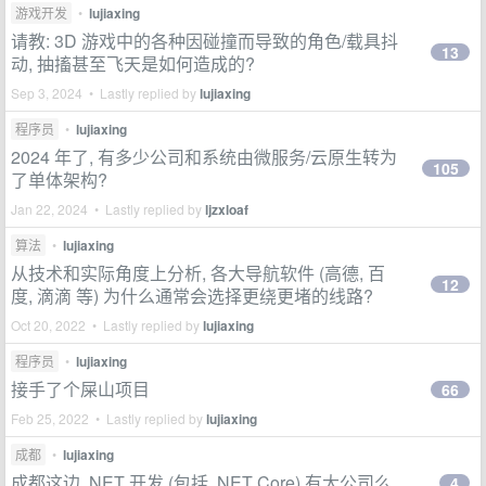
游戏开发
•
lujiaxing
请教: 3D 游戏中的各种因碰撞而导致的角色/载具抖
13
动, 抽搐甚至飞天是如何造成的?
Sep 3, 2024 • Lastly replied by
lujiaxing
程序员
•
lujiaxing
2024 年了, 有多少公司和系统由微服务/云原生转为
105
了单体架构?
Jan 22, 2024 • Lastly replied by
ljzxloaf
算法
•
lujiaxing
从技术和实际角度上分析, 各大导航软件 (高德, 百
12
度, 滴滴 等) 为什么通常会选择更绕更堵的线路?
Oct 20, 2022 • Lastly replied by
lujiaxing
程序员
•
lujiaxing
接手了个屎山项目
66
Feb 25, 2022 • Lastly replied by
lujiaxing
成都
•
lujiaxing
成都这边 .NET 开发 (包括 .NET Core) 有大公司么
4