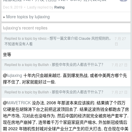
Dec 9, 2019 • Lastly replied by
Rwing
More topics by lujiaxing
»
lujiaxing's recent replies
Replied to a topic by rdvcc
想写一篇文章介绍 Claude 风控规则的，
7 月 27
›
日
不知道有没有人看
坐等
Replied to a topic by Bullish
那些中年失业的人都去干什么了？
7 月 27 日
›
@
lujiaxing
十年内只会越来越烂. 直到爆发热战, 或者中美两方哪个先
撑不住了, 对家就能好过一些.
Replied to a topic by Bullish
那些中年失业的人都去干什么了？
7 月 27 日
›
@
MAVETRICK
没办法, 2008 年那波本来应该挨的. 结果搞了个四万
亿硬是在胡锦涛下台之前把这波顶回去了. 结果这波热钱全都跑去了房
地产市场, 习对此也没啥作为. 然后中国的经济就完全被房地产套牢了.
现在房地产崩掉了, 连带着千万个家庭家庭资产缩水, 外加新冠疫情后
期 2022 年随机性封城对全球产业分工产生的巨大打击, 在合现在中美