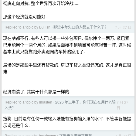
彻底走向对抗, 整个世界再次开始冷战.....
那这个经济就没可能好.
Replied to a topic by Bullish
那些中年失业的人都去干什么了？
7 月 27 日
›
现在啥都不行. 有些人可以接一些外包项目. 偶尔挣个一两万, 紧巴紧
巴用能用个一两个月的. 如果后面接不到项目可能就得苦一阵. 这时候
基本上就只能靠跑外卖跑网约车补贴家用了.
最惨的是那些手里还有贷款的. 房贷车贷之类没还完的. 这才是真正很
难.
经济崩溃了, 其实干什么都是一样的.
Replied to a topic by libasten
2026 年过半了，你们现在在用什么输
7 月 27
›
日
入法？
搜狗. 目前没有任何一款输入法能有搜狗输入法的水平. 不管事智能提
示词还是什么.
Replied to a topic by lanxisama
下周去香港玩求推荐
7 月 23 日