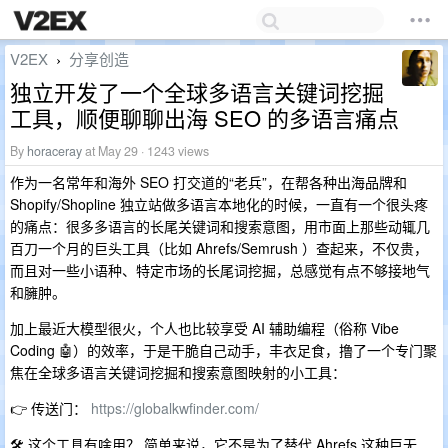
V2EX
分享创造
›
独立开发了一个全球多语言关键词挖掘
工具，顺便聊聊出海 SEO 的多语言痛点
By
horaceray
at May 29 · 1243 views
作为一名常年和海外 SEO 打交道的“老兵”，在帮各种出海品牌和
Shopify/Shopline 独立站做多语言本地化的时候，一直有一个很头疼
的痛点：很多多语言的长尾关键词和搜索意图，用市面上那些动辄几
百刀一个月的巨头工具（比如 Ahrefs/Semrush ）查起来，不仅贵，
而且对一些小语种、特定市场的长尾词挖掘，总感觉有点不够接地气
和臃肿。
加上最近大模型很火，个人也比较享受 AI 辅助编程（俗称 Vibe
Coding 🤖）的效率，于是干脆自己动手，丰衣足食，撸了一个专门聚
焦在全球多语言关键词挖掘和搜索意图映射的小工具：
👉 传送门：
https://globalkwfinder.com/
🛠️ 这个工具有啥用？ 简单来说，它不是为了替代 Ahrefs 这种巨无