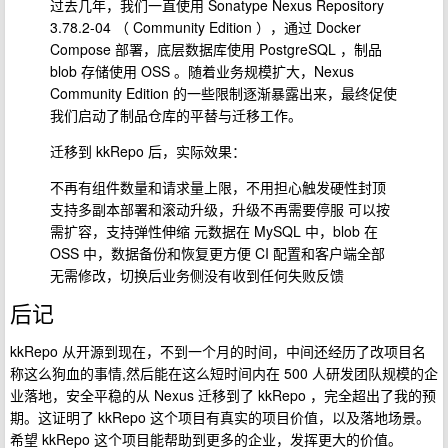
过去几年，我们一直使用 Sonatype Nexus Repository
3.78.2-04 （ Community Edition ），通过 Docker
Compose 部署，底层数据库使用 PostgreSQL ，制品
blob 存储使用 OSS 。随着业务规模扩大，Nexus
Community Edition 的一些限制逐渐暴露出来，最终促使
我们启动了制品仓库的平替与迁移工作。
迁移到 kkRepo 后，实际效果：
不再有组件数量和请求量上限，不用担心触发硬性封顶
支持多副本部署和滚动升级，升级不再需要停服 可以按
需扩容，支持弹性伸缩 元数据在 MySQL 中，blob 在
OSS 中，数据备份和恢复更方便 CI 配置和客户端全部
无需修改，切换后业务侧没有收到任何失败反馈
后记
kkRepo 从开源到现在，不到一个月的时间，中间还经历了改项目名
称这么狗血的事情,然后能在这么短时间内在 500 人研发团队规模的企
业落地，安全平稳的从 Nexus 迁移到了 kkRepo ，完全超出了我的预
期。这证明了 kkRepo 这个项目有真实的项目价值，以及落地场景。
希望 kkRepo 这个项目能帮助到更多的企业，发挥更大的价值。