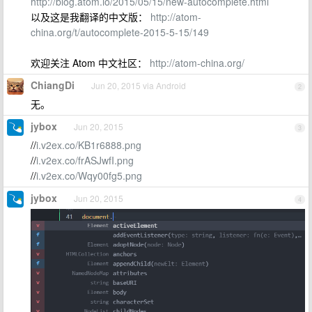
http://blog.atom.io/2015/05/15/new-autocomplete.html
以及这是我翻译的中文版：
http://atom-
china.org/t/autocomplete-2015-5-15/149
欢迎关注 Atom 中文社区：
http://atom-china.org/
ChiangDi
Jun 20, 2015 via Android
2
无。
jybox
Jun 20, 2015
3
//
i.v2ex.co/KB1r6888.png
//
i.v2ex.co/frASJwfI.png
//
i.v2ex.co/Wqy00fg5.png
jybox
Jun 20, 2015
4