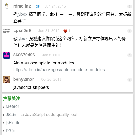
rdmclin2
Jun 21, 2015
OP
5
@
jybox
精子同学，thx！＝。＝，强烈建议你改个网名，太标新
立异了...
Epsil0n9
Jun 21, 2015
1
6
@
jybox
强烈建议你保持这个网名，标新立异才体现出人的价
值！人就是为创造而生的！
860670496
Jan 8, 2016
7
Atom autocomplete for modules.
https://atom.io/packages/autocomplete-modules
beny2mor
Oct 26, 2016
8
javascript-snippets
推荐关注
Meteor
›
JSLint
-
a JavaScript code quality tool
›
jsFiddle
›
D3.js
›