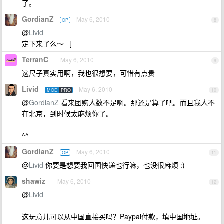
了。
GordianZ
May 6, 2010
OP
8
@
Livid
定下来了么～ =]
TerranC
May 6, 2010
9
这尺子真实用啊，我也很想要，可惜有点贵
Livid
May 6, 2010
MOD
PRO
10
@
GordianZ
看来团购人数不足啊。那还是算了吧。而且我人不
在北京，到时候太麻烦你了。
^^
GordianZ
May 6, 2010
OP
11
@
Livid
你要是想要我回国快递也行嘛，也没很麻烦 :)
shawiz
May 6, 2010
12
@
Livid
这玩意儿可以从中国直接买吗？Paypal付款，填中国地址。