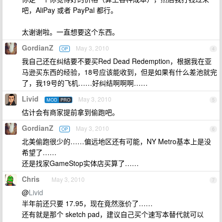
吧，AliPay 或者 PayPal 都行。
太谢谢啦。一直想要这个东西。
GordianZ
May 3, 2010
OP
4
我自己还在纠结要不要买Red Dead Redemption，根据我在亚
马逊买东西的经验，18号应该能收到，但是如果有什么差池就完
了，我19号的飞机……好纠结啊啊啊……
Livid
May 3, 2010
MOD
PRO
5
估计会有商家提前拿到偷跑吧。
GordianZ
May 3, 2010
OP
6
北美偷跑很少的……偏远地区还有可能，NY Metro基本上是没
希望了……
还是找家GameStop实体店买算了……
Chris
May 3, 2010
7
@
Livid
半年前还只要 17.95，现在竟然涨价了……
还有就是那个 sketch pad，建议自己买个速写本替代就可以