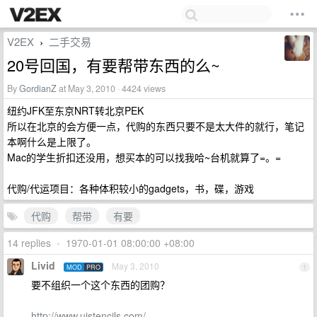
V2EX
二手交易
›
20号回国，有要帮带东西的么~
By
GordianZ
at May 3, 2010 · 4424 views
纽约JFK至东京NRT转北京PEK
所以在北京的会方便一点，代购的东西只要不是太大件的就行，笔记
本啊什么是上限了。
Mac的学生折扣还没用，想买本的可以找我哈~台机就算了=。=
代购/代运项目：各种体积较小的gadgets，书，碟，游戏
代购
帮带
有要
14 replies
•
1970-01-01 08:00:00 +08:00
Livid
May 3, 2010
MOD
PRO
1
要不组织一个这个东西的团购？
http://www.uistencils.com/