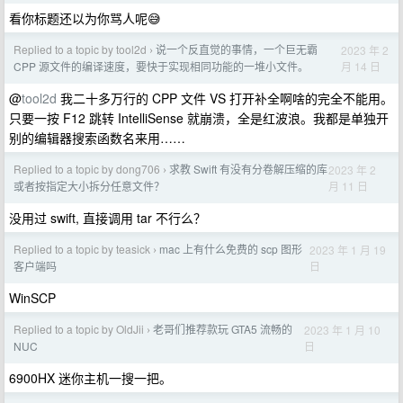
看你标题还以为你骂人呢😅
Replied to a topic by tool2d
说一个反直觉的事情，一个巨无霸
2023 年 2
›
月 14 日
CPP 源文件的编译速度，要快于实现相同功能的一堆小文件。
@
tool2d
我二十多万行的 CPP 文件 VS 打开补全啊啥的完全不能用。
只要一按 F12 跳转 IntelliSense 就崩溃，全是红波浪。我都是单独开
别的编辑器搜索函数名来用……
Replied to a topic by dong706
求教 Swift 有没有分卷解压缩的库
2023 年 2
›
月 11 日
或者按指定大小拆分任意文件？
没用过 swift, 直接调用 tar 不行么？
Replied to a topic by teasick
mac 上有什么免费的 scp 图形
2023 年 1 月 19
›
日
客户端吗
WinSCP
Replied to a topic by OldJii
老哥们推荐款玩 GTA5 流畅的
2023 年 1 月 10
›
日
NUC
6900HX 迷你主机一搜一把。