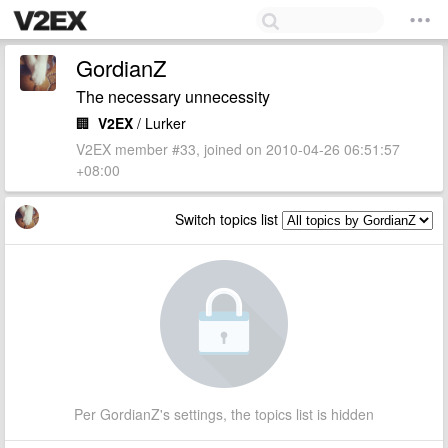
GordianZ
The necessary unnecessity
🏢
V2EX
/ Lurker
V2EX member #33, joined on 2010-04-26 06:51:57
+08:00
Switch topics list
Per GordianZ's settings, the topics list is hidden