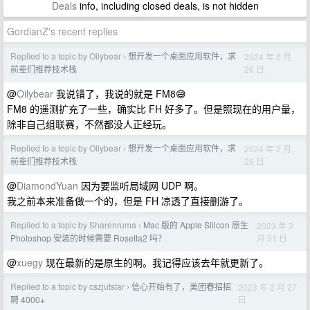
Deals
info, including closed deals, is not hidden
GordianZ's recent replies
Replied to a topic by Oilybear
想开发一个桌面应用软件，求
2024 年 2 月
›
26 日
前辈们推荐技术栈
@
Oilybear
我说错了，我说的就是 FM8😅
FM8 的遥测扩充了一些，确实比 FH 好多了。但是照现在的用户量，
除非自己组联赛，不然都没人正经玩。
Replied to a topic by Oilybear
想开发一个桌面应用软件，求
2024 年 2 月
›
26 日
前辈们推荐技术栈
@
DiamondYuan
因为要监听局域网 UDP 啊。
我之前本来准备做一个的，但是 FH 凉透了直接删游了。
Replied to a topic by Sharenruma
Mac 版的 Apple Silicon 原生
2023 年 3
›
月 31 日
Photoshop 安装的时候需要 Rosetta2 吗？
@
xuegy
现在最新的是原生的啊。我记得应该去年就更新了。
Replied to a topic by cszjutstar
信心开始有了，美团春招招
2023 年 2 月 27
›
日
聘 4000+